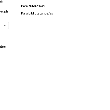
6).
Para autores/as
dex.ph
Para bibliotecarios/as
mbre