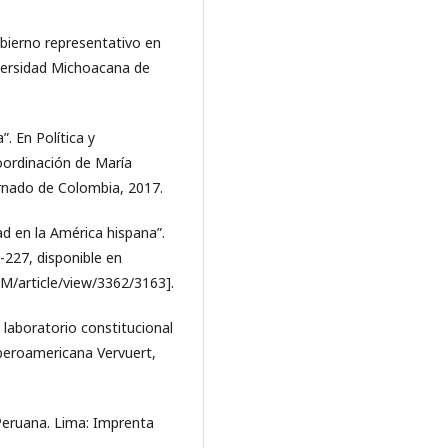
gobierno representativo en
iversidad Michoacana de
. En Política y
oordinación de María
rnado de Colombia, 2017.
ad en la América hispana”.
9-227, disponible en
M/article/view/3362/3163].
 laboratorio constitucional
beroamericana Vervuert,
 Peruana. Lima: Imprenta