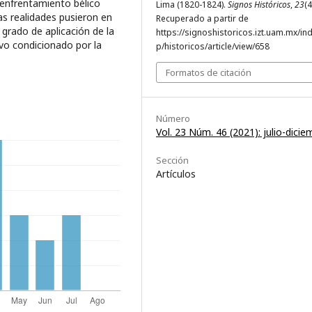
 enfrentamiento bélico
Lima (1820-1824).
Signos Históricos
,
23
(4
as realidades pusieron en
Recuperado a partir de
 grado de aplicación de la
https://signoshistoricos.izt.uam.mx/in
vo condicionado por la
p/historicos/article/view/658
Formatos de citación
Número
Vol. 23 Núm. 46 (2021): julio-dicie
Sección
Artículos