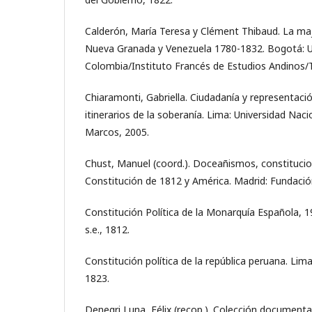
Calderón, María Teresa y Clément Thibaud. La maj
Nueva Granada y Venezuela 1780-1832. Bogotá: U
Colombia/Instituto Francés de Estudios Andinos/
Chiaramonti, Gabriella. Ciudadanía y representació
itinerarios de la soberanía. Lima: Universidad Nac
Marcos, 2005.
Chust, Manuel (coord.). Doceañismos, constitucio
Constitución de 1812 y América. Madrid: Fundaci
Constitución Política de la Monarquía Española, 1
s.e., 1812.
Constitución política de la república peruana. Lim
1823.
Denegri Luna, Félix (recop.). Colección documenta