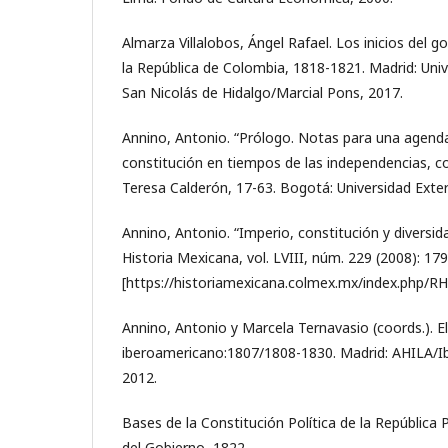
Almarza Villalobos, Ángel Rafael. Los inicios del 
la República de Colombia, 1818-1821. Madrid: Un
San Nicolás de Hidalgo/Marcial Pons, 2017.
Annino, Antonio. “Prólogo. Notas para una agenda”
constitución en tiempos de las independencias, c
Teresa Calderón, 17-63. Bogotá: Universidad Exte
Annino, Antonio. “Imperio, constitución y diversid
Historia Mexicana, vol. LVIII, núm. 229 (2008): 17
[https://historiamexicana.colmex.mx/index.php/RH
Annino, Antonio y Marcela Ternavasio (coords.). El
iberoamericano:1807/1808-1830. Madrid: AHILA/I
2012.
Bases de la Constitución Política de la República
del Gobierno, 1822.