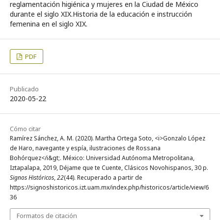
reglamentación higiénica y mujeres en la Ciudad de México
durante el siglo XIX.Historia de la educación e instrucción
femenina en el siglo XIX.
PDF
Publicado
2020-05-22
Cómo citar
Ramírez Sánchez, A. M. (2020). Martha Ortega Soto, <i>Gonzalo López
de Haro, navegante y espía, ilustraciones de Rossana
Bohórquez</i&gt;. México: Universidad Autónoma Metropolitana,
Iztapalapa, 2019, Déjame que te Cuente, Clásicos Novohispanos, 30 p.
Signos Históricos
,
22
(44). Recuperado a partir de
https://signoshistoricos.izt.uam.mx/index.php/historicos/article/view/6
36
Formatos de citación