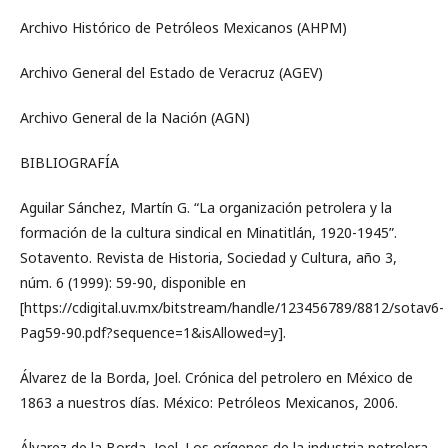
Archivo Histórico de Petróleos Mexicanos (AHPM)
Archivo General del Estado de Veracruz (AGEV)
Archivo General de la Nación (AGN)
BIBLIOGRAFÍA
Aguilar Sánchez, Martín G. “La organización petrolera y la
formación de la cultura sindical en Minatitlán, 1920-1945”.
Sotavento. Revista de Historia, Sociedad y Cultura, año 3,
núm. 6 (1999): 59-90, disponible en
[https://cdigital.uv.mx/bitstream/handle/123456789/8812/sotav6-
Pag59-90.pdf?sequence=1&isAllowed=y].
Álvarez de la Borda, Joel. Crónica del petrolero en México de
1863 a nuestros días. México: Petróleos Mexicanos, 2006.
Álvarez de la Borda, Joel. Los orígenes de la industria petrolera