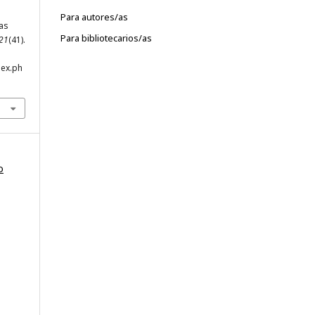
Para autores/as
gas
Para bibliotecarios/as
21
(41).
dex.ph
o