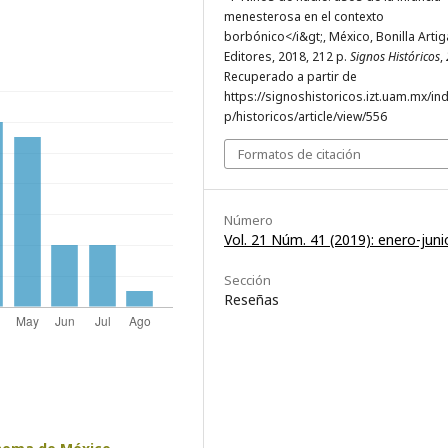
menesterosa en el contexto
borbónico</i&gt;, México, Bonilla Arti
Editores, 2018, 212 p.
Signos Históricos
,
Recuperado a partir de
https://signoshistoricos.izt.uam.mx/in
p/historicos/article/view/556
Formatos de citación
Número
Vol. 21 Núm. 41 (2019): enero-juni
Sección
Reseñas