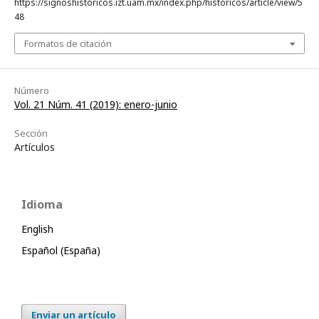
https://signoshistoricos.izt.uam.mx/index.php/historicos/article/view/5
48
Formatos de citación
Número
Vol. 21 Núm. 41 (2019): enero-junio
Sección
Artículos
Idioma
English
Español (España)
Enviar un artículo