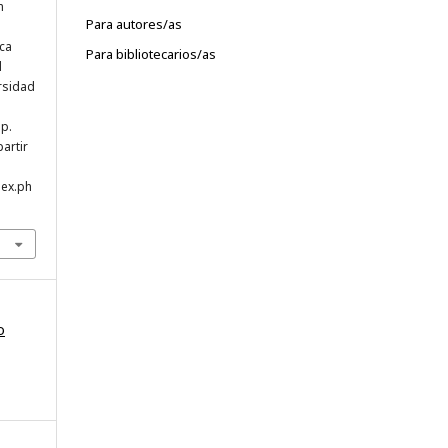
n
Para autores/as
ica
Para bibliotecarios/as
l
rsidad
 p.
artir
dex.ph
o