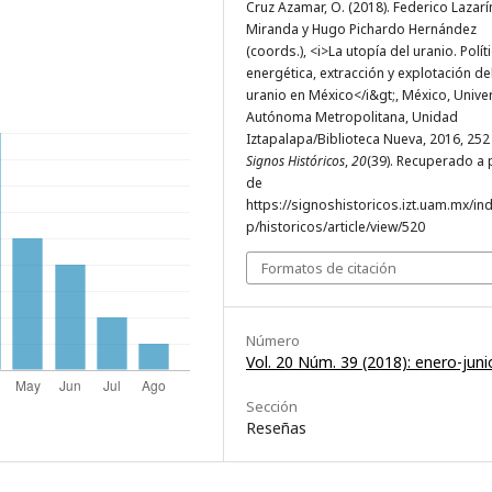
Cruz Azamar, O. (2018). Federico Lazarí
Miranda y Hugo Pichardo Hernández
(coords.), <i>La utopía del uranio. Polít
energética, extracción y explotación de
uranio en México</i&gt;, México, Unive
Autónoma Metropolitana, Unidad
Iztapalapa/Biblioteca Nueva, 2016, 252
Signos Históricos
,
20
(39). Recuperado a p
de
https://signoshistoricos.izt.uam.mx/in
p/historicos/article/view/520
Formatos de citación
Número
Vol. 20 Núm. 39 (2018): enero-juni
Sección
Reseñas