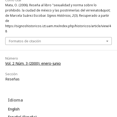
Mata, O. (2006). Reseña al libro "sexualidad y norma sobre lo
prohibido. la ciudad de méxico y las postrimerías del virreinato&quot;
de Marcela Suárez Escobar.
Signos Históricos
,
2
(3). Recuperado a partir
de
https://signoshistoricos.izt.uam.mx/index.php/historicos/article/view/4
8
Formatos de citación
Número
Vol. 2 Núm. 3 (2000): enero-junio
Sección
Reseñas
Idioma
English
Español (España)