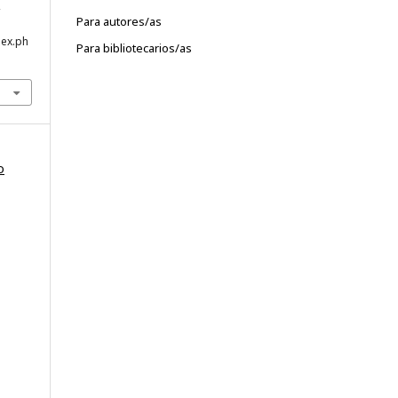
,
Para autores/as
dex.ph
Para bibliotecarios/as
o