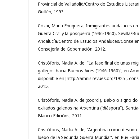
Provincial de Valladolid/Centro de Estudios Litera
Guillén, 1993.
Cózar, María Enriqueta, Inmigrantes andaluces en 
Guerra Civil y la posguerra (1936-1960), Sevilla/Bu
Andalucía/Centro de Estudios Andaluces/Consejerí
Consejería de Gobernación, 2012.
Cristóforis, Nadia A. de, “La fase final de unas mi
gallegos hacia Buenos Aires (1946-1960)”, en Amn
disponible en [http://amnis.revues.org/1925], con
2015.
Cristóforis, Nadia A. de (coord.), Baixo o signo d
exiliados galenos na Arxentina (“diáspora”), Sant
Blanco Edicións, 2011.
Cristóforis, Nadia A. de, “Argentina como destino 
luego de la Segunda Guerra Mundial”, en Ruy Farí