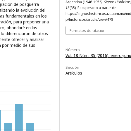
Argentina (1946-1956).
Signos Históricos
igración de posguerra
18
(35). Recuperado a partir de
lizando la evolución del
https://signoshistoricos.izt.uam.mx/in
rías fundamentales en los
p/historicos/article/view/478
gración, para proponer una
tro, ahondaré en las
Formatos de citación
 lo diferenciaron de otros
ente ofrecer y analizar
n por medio de sus
Número
Vol. 18 Núm. 35 (2016): enero-juni
Sección
Artículos