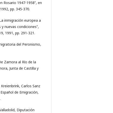
 en Rosario 1947-1958”, en
1992, pp. 345-370.
“La inmigración europea a
s y nuevas condiciones”,
9, 1991, pp. 291-321.
nmigratoria del Peronismo,
De Zamora al Río de la
ra, Junta de Castilla y
 Kreienbrink, Carlos Sanz
o Español de Emigración,
.
Valladolid, Diputación