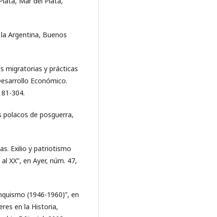
Plata, Mar del Plata,
n la Argentina, Buenos
as migratorias y prácticas
Desarrollo Económico.
181-304.
s polacos de posguerra,
s. Exilio y patriotismo
 al XX”, en Ayer, núm. 47,
nquismo (1946-1960)”, en
eres en la Historia,