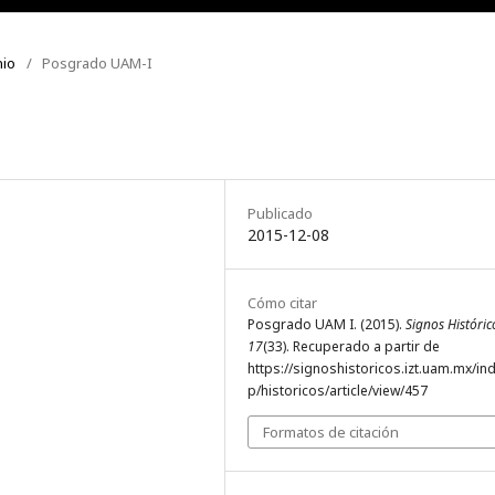
nio
/
Posgrado UAM-I
Publicado
2015-12-08
Cómo citar
Posgrado UAM I. (2015).
Signos Históric
17
(33). Recuperado a partir de
https://signoshistoricos.izt.uam.mx/in
p/historicos/article/view/457
Formatos de citación