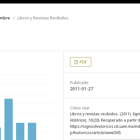
iembre
/
Libros y Revistas Recibidos
PDF
Publicado
2011-01-27
Cómo citar
Libros y revistas recibidos. (2011).
Sign
Históricos
,
10
(20). Recuperado a partir 
https://signoshistoricos.izt.uam.mx/in
p/historicos/article/view/305