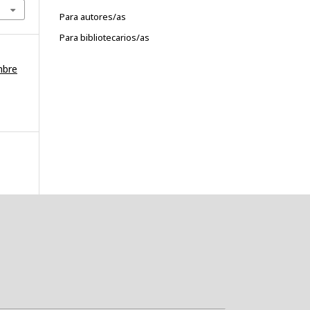
Para autores/as
Para bibliotecarios/as
mbre