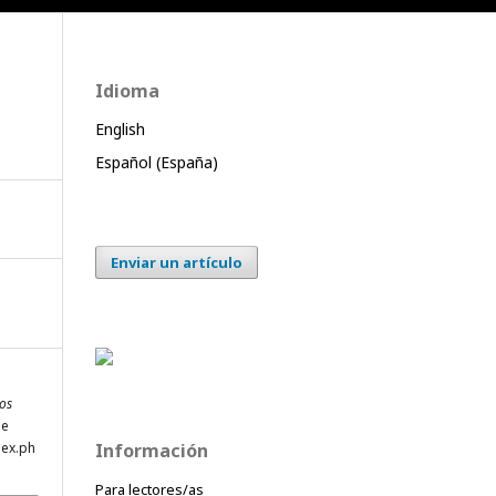
Idioma
English
Español (España)
Enviar un artículo
os
de
dex.ph
Información
Para lectores/as