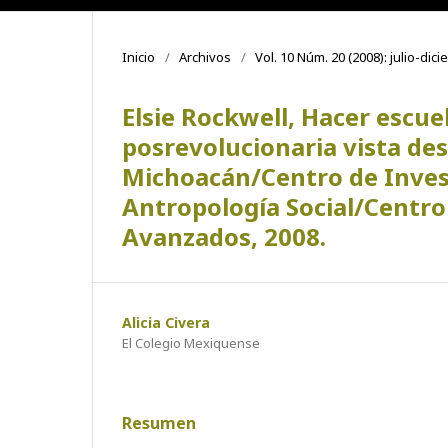
Inicio
/
Archivos
/
Vol. 10 Núm. 20 (2008): julio-dic
Elsie Rockwell, Hacer escue
posrevolucionaria vista des
Michoacán/Centro de Invest
Antropología Social/Centro
Avanzados, 2008.
Alicia Civera
El Colegio Mexiquense
Resumen