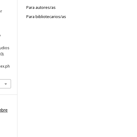
Para autores/as
er
Para bibliotecarios/as
y
tudios
0).
dex.ph
mbre