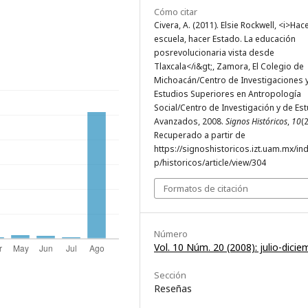
Cómo citar
Civera, A. (2011). Elsie Rockwell, <i>Hac
escuela, hacer Estado. La educación
posrevolucionaria vista desde
Tlaxcala</i&gt;, Zamora, El Colegio de
Michoacán/Centro de Investigaciones 
Estudios Superiores en Antropología
Social/Centro de Investigación y de Es
Avanzados, 2008.
Signos Históricos
,
10
(2
Recuperado a partir de
https://signoshistoricos.izt.uam.mx/in
p/historicos/article/view/304
Formatos de citación
Número
Vol. 10 Núm. 20 (2008): julio-dicie
Sección
Reseñas