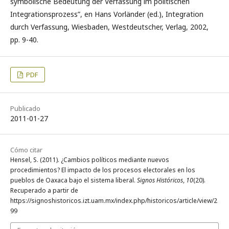
symbolische Bedeutung der Verfassung im politischen
Integrationsprozess”, en Hans Vorländer (ed.), Integration
durch Verfassung, Wiesbaden, Westdeutscher, Verlag, 2002,
pp. 9-40.
PDF
Publicado
2011-01-27
Cómo citar
Hensel, S. (2011). ¿Cambios políticos mediante nuevos
procedimientos? El impacto de los procesos electorales en los
pueblos de Oaxaca bajo el sistema liberal.
Signos Históricos
,
10
(20).
Recuperado a partir de
https://signoshistoricos.izt.uam.mx/index.php/historicos/article/view/2
99