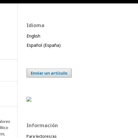
Idioma
English
Español (España)
Enviar un artículo
alores
Información
ítico
cos
,
Para lectores/as