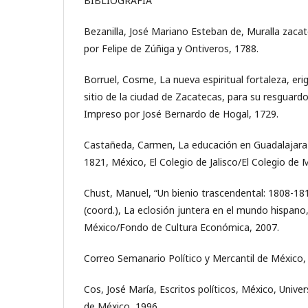
BIBLIOGRAFÍA
Bezanilla, José Mariano Esteban de, Muralla zaca
por Felipe de Zúñiga y Ontiveros, 1788.
Borruel, Cosme, La nueva espiritual fortaleza, er
sitio de la ciudad de Zacatecas, para su resguard
Impreso por José Bernardo de Hogal, 1729.
Castañeda, Carmen, La educación en Guadalajara 
1821, México, El Colegio de Jalisco/El Colegio de 
Chust, Manuel, “Un bienio trascendental: 1808-18
(coord.), La eclosión juntera en el mundo hispano
México/Fondo de Cultura Económica, 2007.
Correo Semanario Político y Mercantil de México, a
Cos, José María, Escritos políticos, México, Uni
de México, 1996.