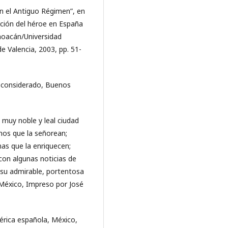
en el Antiguo Régimen”, en
cción del héroe en España
choacán/Universidad
 Valencia, 2003, pp. 51-
IX reconsiderado, Buenos
 muy noble y leal ciudad
nos que la señorean;
nas que la enriquecen;
on algunas noticias de
 su admirable, portentosa
 México, Impreso por José
érica española, México,