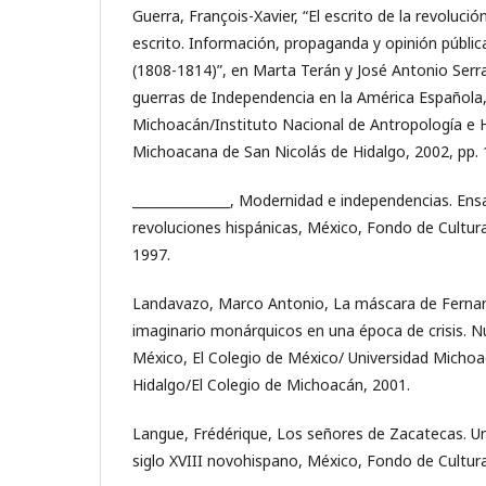
Guerra, François-Xavier, “El escrito de la revolución
escrito. Información, propaganda y opinión públi
(1808-1814)”, en Marta Terán y José Antonio Serr
guerras de Independencia en la América Española,
Michoacán/Instituto Nacional de Antropología e H
Michoacana de San Nicolás de Hidalgo, 2002, pp. 
_______________, Modernidad e independencias. Ens
revoluciones hispánicas, México, Fondo de Cultu
1997.
Landavazo, Marco Antonio, La máscara de Fernan
imaginario monárquicos en una época de crisis. 
México, El Colegio de México/ Universidad Micho
Hidalgo/El Colegio de Michoacán, 2001.
Langue, Frédérique, Los señores de Zacatecas. Un
siglo XVIII novohispano, México, Fondo de Cultur