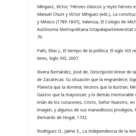
Mínguez, Víctor, “Héroes clásicos y reyes héroes 
Manuel Chust y Víctor Mínguez (eds.), La constru
y México (1789-1847), Valencia, El Colegio de Mi
Autónoma Metropolitana-Iztapalapa/Universitat de
70.
Palti, Elías J., El tiempo de la política. El siglo X
Aires, Siglo XXI, 2007.
Rivera Bernárdez, José de, Descripción breve de la
de Zacatecas. Su situación que la engrandece; Sig
Planeta que la domina; Vecinos que la ilustran; Mi
Gastos que la mayorizan; y lo demás memorable c
imán de los corazones, Cristo, Señor Nuestro, en
imagen, y algunos de sus maravillosos prodigios,
Bernardo de Hogal, 1732.
Rodríguez O., Jaime E., La Independencia de la Am