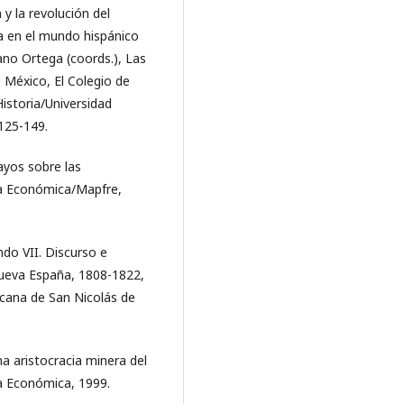
 y la revolución del
ca en el mundo hispánico
ano Ortega (coords.), Las
 México, El Colegio de
istoria/Universidad
125-149.
ayos sobre las
ra Económica/Mapfre,
do VII. Discurso e
Nueva España, 1808-1822,
acana de San Nicolás de
a aristocracia minera del
a Económica, 1999.