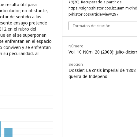
10
(20). Recuperado a partir de
 resulta útil para
https://signoshistoricos.izt.uam.mx/in
rticulador; no obstante,
p/historicos/article/view/297
otar de sentido a las
presente ensayo pretende
Formatos de citación
12 en el rubro del
rque en él se superponen
se enfrentan en el espacio
Número
ico conviven y se enfrentan
Vol. 10 Núm. 20 (2008): julio-dicie
su peculiaridad, al
Sección
Dossier: La crisis imperial de 1808 
guerra de Independ