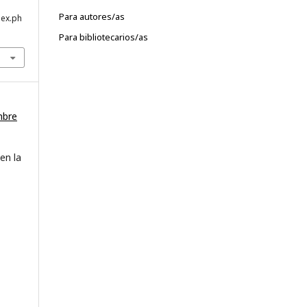
Para autores/as
dex.ph
Para bibliotecarios/as
mbre
en la