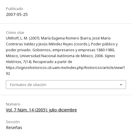
Publicado
2007-05-25
Cómo citar
Uhthoff, L. M. (2007). María Eugenia Romero Ibarra, José Mario
Contreras Valdez y Jesús Méndez Reyes (coords.), Poder público y
poder privado. Gobiernos, empresarios y empresas 1880-1980,
México, Universidad Nacional Autónoma de México, 2006.
Signos
Históricos
,
7
(14). Recuperado a partir de
https://signoshistoricos.izt.uam.mx/index.php/historicos/article/view/1
92
Formatos de citación
Número
Vol. 7 Núm. 14 (2005): julio-diciembre
Sección
Reseñas