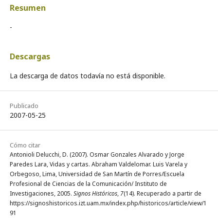
Resumen
-
Descargas
La descarga de datos todavía no está disponible.
Publicado
2007-05-25
Cómo citar
Antonioli Delucchi, D. (2007). Osmar Gonzales Alvarado y Jorge
Paredes Lara, Vidas y cartas. Abraham Valdelomar. Luis Varela y
Orbegoso, Lima, Universidad de San Martín de Porres/Escuela
Profesional de Ciencias de la Comunicación/ Instituto de
Investigaciones, 2005.
Signos Históricos
,
7
(14). Recuperado a partir de
https://signoshistoricos.izt.uam.mx/index.php/historicos/article/view/1
91