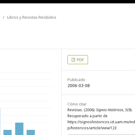
/
Libros y Revistas Recibidos
PDF
Publicado
2006-03-08
Cómo citar
Revistas. (2006).
Signos Históricos
,
5
(9).
Recuperado a partir de
https://signoshistoricos.izt.uam.mx/in
p/historicos/article/view/123