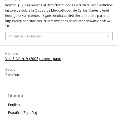
Ronzón, J. (2006). Reseña al libro "Instituciones y ciudad. Ocho estudios
históricos sobre la Ciudad de México&quot; de Carlos Illades y Ariel
Rodríguez Kuri (comps.).
Signos Históricos
,
5
(9). Recuperado a partir de
https://signoshistoricos.izt.uam.mx/index.php/historicos/article/view/1
18
Formatos de citación
Número
Vol. 5 Núm. 9 (2003): enero-junio
Sección
Reseñas
Idioma
English
Español (España)