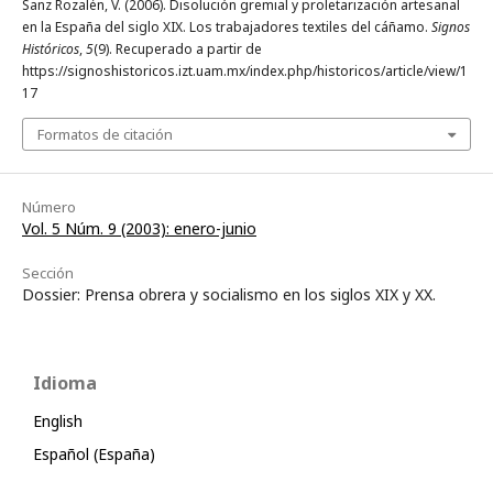
Sanz Rozalén, V. (2006). Disolución gremial y proletarización artesanal
en la España del siglo XIX. Los trabajadores textiles del cáñamo.
Signos
Históricos
,
5
(9). Recuperado a partir de
https://signoshistoricos.izt.uam.mx/index.php/historicos/article/view/1
17
Formatos de citación
Número
Vol. 5 Núm. 9 (2003): enero-junio
Sección
Dossier: Prensa obrera y socialismo en los siglos XIX y XX.
Idioma
English
Español (España)