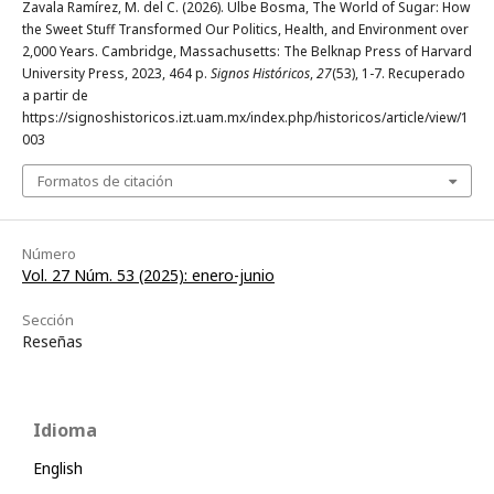
Zavala Ramírez, M. del C. (2026). Ulbe Bosma, The World of Sugar: How
the Sweet Stuff Transformed Our Politics, Health, and Environment over
2,000 Years. Cambridge, Massachusetts: The Belknap Press of Harvard
University Press, 2023, 464 p.
Signos Históricos
,
27
(53), 1-7. Recuperado
a partir de
https://signoshistoricos.izt.uam.mx/index.php/historicos/article/view/1
003
Formatos de citación
Número
Vol. 27 Núm. 53 (2025): enero-junio
Sección
Reseñas
Idioma
English