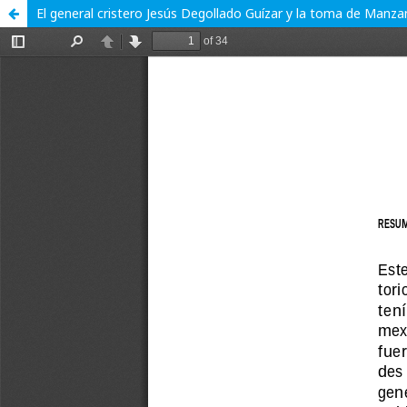
El general cristero Jesús Degollado Guízar y la toma de Manza