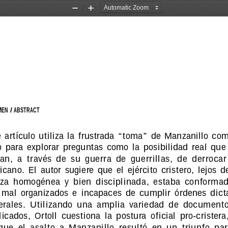
Zoom
Zoom
Out
In
EN / ABSTRACT
 artículo utiliza la frustrada “toma” de Manzanillo co
o  para  explorar  preguntas  como  la  posibilidad  real  que 
an,  a  través  de  su  guerra  de  guerrillas,  de  derrocar
cano.  El  autor  sugiere  que  el  ejército  cristero,  lejos  
za  homogénea  y  bien  disciplinada,  estaba  conformado
 mal  organizados  e  incapaces  de  cumplir  órdenes  dict
rales.  Utilizando  una  amplia  variedad  de  documentos
icados,  Ortoll  cuestiona  la  postura  oficial  pro-cristera,