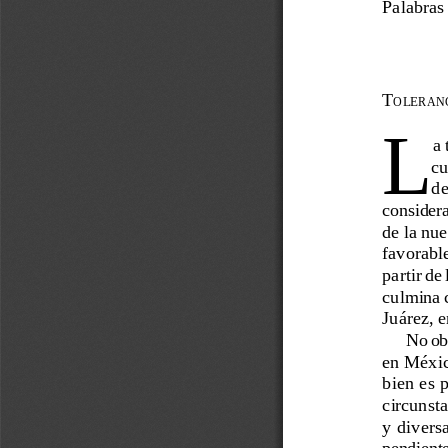
Palabras 
T
OLERAN
L
a 
cu
de
considera
de la nue
favorable
partir de
culmina c
Juárez, 
No obs
en Méxic
bien es p
circunsta
y divers
pendiente: