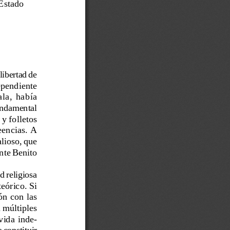
 Estado
libertad de
ependiente
ala,  había
fundamental
 y folletos
eencias. A
alioso, que
ente Benito
d religiosa
eórico. Si
ión con las
n múltiples
vida inde-
 constituir