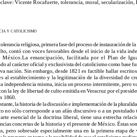
clave: Vicente Rocafuerte, tolerancia, moral, secularización,
CIA
Y
CATOLICISMO
tolerancia religiosa, primera fase del proceso de instauración de la 
lto, contó con voces favorables desde el inicio de la vida ind
  México.La  emancipación,  facilitada  por  el  Plan  de  Igu
do al carácter oficial y exclusivista del catolicismo como base 
va nación. Sin embargo, desde 1821 es factible hallar escritos
s al establecimiento y la legitimación de la diversidad de cr
 la independencia misma, inicia un proceso intermitente, pero v
on la ley de libertad de culto emitida en Veracruz por el presid
en 1860.
tante, la historia de la discusión e implementación de la pluralida
o no sólo corresponde a un afán discursivo o a un postulado t
arte esencial de la doctrina liberal, tiene una estrecha relac
ncias concretas de la historia y el presente de México. Éstas so
as, pero sobresale especialmente una en la primera etapa de 
 la pregunta en torno a la posibilidad de que el catolicismo pudiera