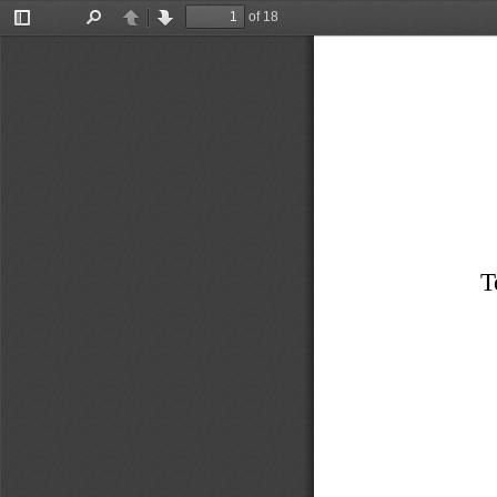
of 18
Toggle
Find
Previous
Next
Sidebar
T