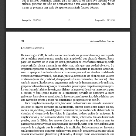
que el tema es demasiado amplio para ser agotado en tan breve espacio, y este
artículo  pretende  ser  sólo  un  acercamiento  a  tan  vasto  problema.  Aquí  única-
mente se presenta una serie de apuntes para abrir futuros debates.
Recepción:  29/05/01
19
Aceptación:  28/11/01
20
   Antonio Rubial García
L
OS
MITOS
ANTIGUOS
Hasta el siglo 
, la historia era considerada un género literario y, como parte
XVIII
de la retórica, poseía un uso mucho más amplio del que ahora le damos. En su
papel  de  maestra  de  la  vida  (es  decir,  portadora  de  enseñanzas  morales),  tenía
como  misión  básica  transmitir  un  deber  ser,  más  que  una  verdad  objetiva.  Lo
importante para sus cultivadores era, por tanto, no narrar lo realmente acaecido,
sino lo ejemplar. Los hechos históricos servían para extraer de ellos modelos de
virtudes heroicas (valentía, fidelidad, justicia, defensa de los débiles) o de valores
cristianos (humildad, castidad, desapego a los bienes materiales, obediencia). Ellos
también eran utilizados como argumentos en favor de la preeminencia de un linaje,
grupo social u orden religiosa y como medios para exigir el respeto a sus privilegios.
La escritura de la historia tenía, por último, la inquietud de salvar la memoria para
el  futuro,  y  ésta  (como  madre  de  la  prudencia)  serviría  de  consejera  al  buen
gobierno. Para obtener resultados, la historia como la retórica, debía deleitar con
una narración amena y mover la emotividad para producir la acción.
Para cumplir con sus objetivos, hacía uso de los varios recursos de la retórica:
los 
topoi
 o lugares comunes (falsa modestia, ofrecer cosas antes nunca dichas,
sacar a luz, etcétera); uso del género demostrativo por medio de la alabanza de las
virtudes, el vituperio de los vicios, la digresión, la descripción de imágenes, la
amplificación y la cita de autoridades. Esta última, sobre todo, tenía la función de
prueba,  pues  la  Biblia,  los  autores  clásicos  y  los  padres  de  la  Iglesia  eran  los
paradigmas de una verdad incuestionable que partía, tanto de la revelación divi na
como de la exégesis que la avalaba y la explicaba. Toda construcción histórica
tenía como base este esquema retórico y una tradición providencialista que veía el
devenir inserto en un plan divino y al mundo y al tiempo como los escenarios de una