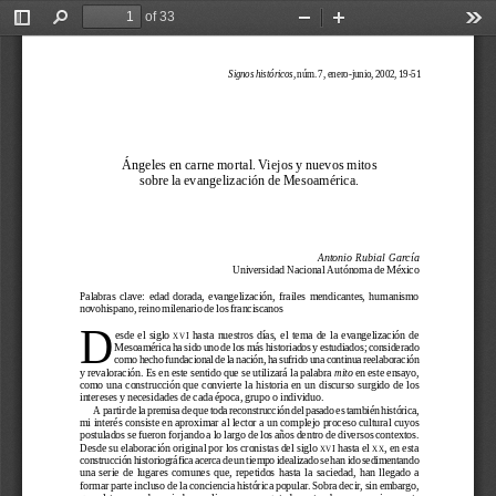
of 33
Toggle
Find
Zoom
Zoom
Too
Sidebar
Out
In
Signos históricos
, núm. 7, enero-junio, 2002, 19-51
Ángeles en carne mortal. Viejos y nuevos mitos
sobre la evangelización de Mesoamérica.
  Antonio  Rubial  García
 Universidad Nacional Autónoma de México
Palabras  clave:  edad  dorada,  evangelización,  frailes  mendicantes,  humanismo
novohispano, reino milenario de los franciscanos
D
esde  el  siglo  
  hasta  nuestros  días,  el  tema  de  la  evangelización  de
XVI
Mesoamérica ha sido uno de los más historiados y estudiados; considerado
como hecho fundacional de la nación, ha sufrido una continua reelaboración
y revaloración. Es en este sentido que se utilizará la palabra 
mito 
en este ensayo,
como una construcción que convierte la historia en un discurso surgido de los
intereses y necesidades de cada época, grupo o individuo.
A partir de la premisa de que toda reconstrucción del pasado es también histórica,
mi interés consiste en aproximar al lector a un complejo proceso cultural cuyos
postulados se fueron forjando a lo largo de los años dentro de diversos contextos.
Desde su elaboración original por los cronistas del siglo 
 hasta el 
, en esta
XVI
XX
construcción historiográfica acerca de un tiempo idealizado se han ido sedimentando
una  serie  de  lugares  comunes  que,  repetidos  hasta  la  saciedad,  han  llegado  a
formar parte incluso de la conciencia histórica popular. Sobra decir, sin embargo,