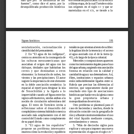
y última etapa, de la cual Tortolero sitúa
fuentes”,  como  dice  el  autor,  por  la
desequilibrada  producción  histórica
sus  orígenes  en  el  siglo  
  y  que  se
XV
materializa  en  el  
,  se  tiende  a  la
XIX
Signos históricos
191
secularización,   racionalización   y
temáticos que orientan al resto de su libro:
cientificidad del pensamiento.
la legalización de la tenencia y el acceso
2.  En  “El  agua  de  los  indígenas”,
al  agua  asociado  con  el  de  la  tierra  (p.
centra su atención en la cosmogonía de
41), a lo largo de la época colonial.
las  culturas  mesoamericanas  que
Mercedes y composiciones aparecen
asociaban  el  origen  del  agua  con  los
como los instrumentos legales para el uso
tlaloque
,  deidades  que  habitaban  los
del agua urbana, surgiendo otra asociación
cerros  y  que  dominaban  a  otros
forzosa  en  relación  con  la  calidad  y
elementos: la formación de nubes, los
cantidad de agua y sus detentadores. Así,
vientos y las precipitaciones. El autor
élites,  instituciones  y  espacios  urbanos
sugiere la importancia de este elemento
están indisolublemente ligados entre sí.
en  la  doble  asociación  semántica:  la
Habría  que  precisar  las  diferencias  al
espacial al 
tepetl
 para designar la isla
interior,  que  seguramente  darán  por
de  Tenochtitlán  y  la  ligada  a  lo
resultado  otro  tipo  de  asociaciones
imprevisible cuando 
atl
 figura entre los
históricas que harán ver a la iglesia como
signos adivinatorios, unidas ambas a la
la    gran    propietaria    urbana    y
noción  de  circulación  subterránea  del
monopolizadora de servicios.
agua.  El  texto  de  Tortolero  invita  a
Otro problema se planteará para el
reflexionar  sobre  el  desarrollo  del
caso de haciendas y ranchos, donde la
complejísimo sistema hidráulico mexica
ubicación coincide con la geografía de
asociado  más  ampliamente  con  el  del
ríos y afluentes instrumentándose el uso
control del Estado como complemento
del  vital  líquido  mediante  compra,
de su papel divino.
arrendamientos y censos.
3.  “El  agua  de  los  españoles”
5.  “Más  de  dieciocho  siglos  para
propone  un  problema  interesante:
explicar y uno para imponer una nueva
muestra cómo la evolución y equilibrio
”.
representación: el agua en el siglo 
XIX