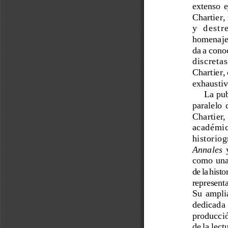
extenso  e
Chartier,
y  destr
homenaje.
da a cono
discretas 
Chartier,
exhaustivo
La pub
paralelo  
Chartier, 
académica
historiogr
Annales
 
como una 
de la histo
representat
Su  amplia
dedicada 
producció
de la lec