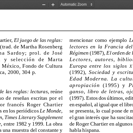
Zoom
Zoom
Out
In
rtier, 
El juego de las reglas:
mencionar  como  ejemplo  
L
 (trad. de Martha Rosenberg
lectores  en  la  Francia  de
na  Sardoy;  prol.  de  José
Régimen
 (1987), 
El orden de l
 y  selección  de  Marta
Lectores,  autores,  biblio
 México, Fondo de Cultura
Europa  entre  los  siglos  
X
a, 2000, 304 p.
(1992), 
Sociedad  y  escritu
Edad  Moderna.  La  cultu
apropiación
  (1995)  y  
P
de las reglas: lecturas
, reúne
ganso,  libro  de  letras,  oj
o  de  reseñas  escritas  por  el
(1997). Estos dos últimos, edi
or  francés  Roger  Chartier
en español, al igual que el libr
 en los periódicos 
Le Monde,
se presenta, lo cual pone de 
n, Times Literary Supplement
el gran interés que ha suscita
e
, entre 1982 y 1999. La obra
de Roger Chartier en algunos
a una muestra del constante y
habla hispana.