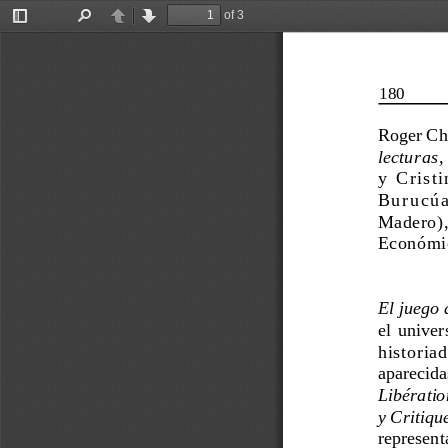
of 3
Toggle
Find
Previous
Next
Sidebar
180
Roger Cha
lecturas,
y  Cristi
Burucúa 
Madero),
Económic
El juego 
el  univers
historiad
aparecidas
Libératio
y Critiqu
represent