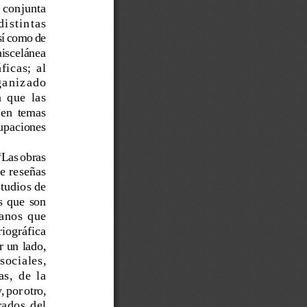
  conjunta
 distintas
sí como de
miscelánea
ficas;  al
organizado
 que  las
en  
temas
cupaciones
 “Las obras
e reseñas
studios de
os  que  son
lanos  que
riográfica
r un lado,
 sociales,
,  de  la
, por otro,
rados  del