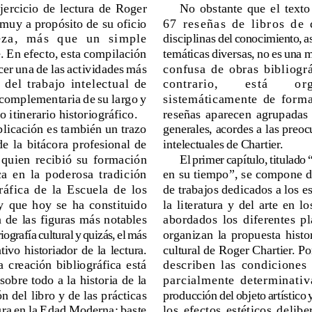
jercicio  de  lectura  de  Roger
No  obstante  que  el  texto
 muy a propósito de su oficio
67  reseñas  de  libros  de 
eza,  más  que  un  simple
disciplinas 
del conocimiento, a
 En efecto, esta compilación
temáticas diversas, no es una 
cer una de las actividades más
confusa  de  obras  bibliográ
 del  trabajo  intelectual  de
contrario, 
está        
 complementaria de su largo y
sistemáticamente  de  forma 
 itinerario historiográfico.
reseñas  aparecen  agrupadas  
generales, acordes a las preo
licación es también un trazo
de  la  bitácora  profesional  de
intelectuales de Chartier.
 quien  recibió  su  formación
El primer capítulo, titulado
  en  la  poderosa  tradición
en su tiempo”, se compone d
áfica  de  la  Escuela  de  los
de trabajos dedicados a los e
 y  que  hoy  se  ha  constituido
la  literatura  y  del  arte  en  l
de las figuras más notables
abordados  los  diferentes  p
riografía cultural y quizás, el más
organizan  la  propuesta  histo
ivo  historiador  de  la  lectura.
cultural de Roger Chartier. Po
  creación  bibliográfica  
está
describen  las  condiciones 
sobre todo a la historia de la
parcialmente  determinativas
n del libro y de las prácticas
producción del objeto artístico y
tura en la Edad Moderna; baste
los  efectos  estéticos  delibe