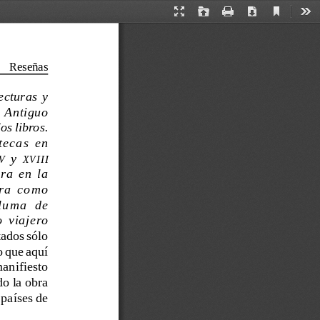
Current
Presentation
Open
Print
Download
Too
View
Mode
Reseñas
ecturas  y
l  Antiguo
os libros.
tecas  en
  y  
V
XVIII
ra  en  la
ra  como
luma  de
o  viajero
tados sólo
o que aquí
manifiesto
do la obra
 países de