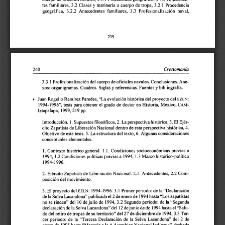
tes 
familiares, 
3.2 
Clases 
y 
marinería 
o  cuerpo 
de 
tropa, 
3.2.1 
Procedencia 
geográfica, 
3.2.2 
Antecedentes  familiares, 
3.3 
Profesionalización 
naval, 
3.3.1 
Profesionalización del 
cuerpo 
de 
oficiales 
navales. Conclusiones. 
Ane- 
xos: organigramas. Cuadros. 
Siglas 
y referencias. 
Fuentes 
y bibliografía. 
Juan Rogelio Ramírez Paredes, 
"La 
evolución histórica 
del 
proyecto 
del 
EZLN: 
a 
1994-1996", 
tesis  para obtener 
el 
grado 
de 
doctor 
en 
Historia,  México, 
UAM- 
Iztapalapa, 
1999,219 
pp. 
3. 
1. 
Introducción. 
Supuestos filosóficos, 
2. La perspectiva histórica, 
El 
Ejér- 
cito 
Zapatista 
de 
Liberación Nacional 
dentro de esta 
perspectiva histórica, 4. 
Objetivo de 
esta tesis. 5. 
La 
estructura 
del 
texto, 
6. Algunas 
consideraciones 
conceptuales 
elementales. 
1. 
Contexto 
histórico general. 
1.1. 
Condiciones 
socioeconómicas  previas a 
1994, 
1.2 
Condiciones políticas 
previas 
a  1994. 
1.3 Marco 
histórico-político 
1994-1 
996. 
2. 
Ejército Zapatista 
de 
Libe-ración Nacional. 
2.1. 
Antecedentes, 
2.2 
Com- 
posición del movimiento. 
El 
proyecto del 
1994-1996. 
3.1 
Primer periodo: 
de 
la "Declaración 
3. 
EZLN: 
de 
la Selva Lacandona" publicada el 2 
de 
enero de 1994 
hasta 
"Los 
zapatistas 
no 
se 
rinden" del 
10 de julio de 
1994,3.2 
Segundo 
periodo: 
de 
la "Segunda 
declaración 
de 
la Selva Lacandona" del 
12 
de 
junio de 
de 
1994 hasta el 
"Salu- 
do 
del 
retiro 
de 
tropas 
de 
su 
territorio" 
del 
27 
de 
diciembre de 
1994,3.3 
Ter- 
cer 
periodo: 
de 
la 
"Tercera  Declaración 
de 
la  Selva  Lacandona" 
del 
2  de 
enero 
de 
1995 hasta "Mensaje a 
la 
AsambleaNacional 
indígena",  fechada 
ii 