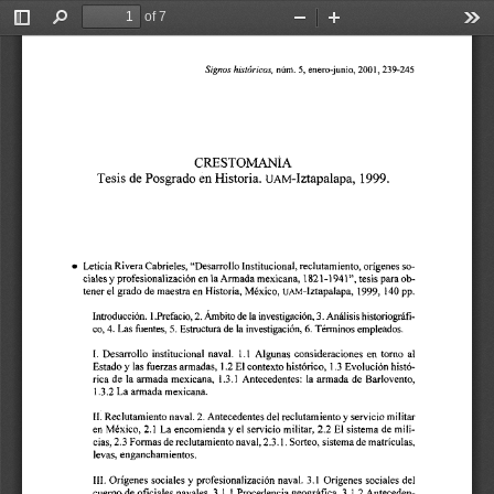
of 7
Toggle
Find
Zoom
Zoom
Too
Sidebar
Out
In
núm. 
enero-junio, 
5, 
Signos 
2001,239-245 
hisióricos, 
CRESTOMANIA 
en 
Tesis 
de 
Posgrado 
Historia. 
UAM-Iztapalapa, 
1999. 
Leticia 
Rivera 
Cabrieles, "Desarrollo  Institucional, 
reclutamiento, orígenes so- 
y 
ciales 
profesionalización 
en 
la Armada mexicana, 
1821-1941", 
tesis 
para 
ob- 
tener el 
grado de 
maestra 
en Historia, 
México, 
UAM-lztapalapa, 
1999,  140 pp. 
Introducción. 
l.Prefacio, 
2. Ámbito 
de 
la investigación, 
3. Análisis 
historiopráfi- 
5. 
Estructura 
de 
la  investigación, 
Términos empleados. 
co, 
4. 
Las 
fuentes, 
6. 
l. 
Desarrollo 
institucional  naval. 
1.1 
Algunas 
consideraciones 
en 
torno 
al 
Estado 
y 
las 
fuerzas armadas, 
1.2 
El 
contexto 
histórico, 
1.3 Evolución histó- 
rica 
de 
la 
armada 
mexicana, 
1.3.1 
Antecedentes: 
la  armada de 
Barlovento, 
1.3.2 La 
armada 
mexicana. 
y 
11. 
Reclutamiento 
naval. 
2. Antecedentes 
del reclutamiento 
servicio 
militar 
en 
México, 
2.1 
La 
encomienda 
y 
el 
servicio 
militar,  2.2  El 
sistema 
de 
mili- 
cias, 
2.3 
Formas 
de 
reclutamiento naval, 
2.3.1. 
Sorteo, 
sistema 
de 
matrículas, 
levas, 
enganchamientos. 
y 
111. 
Orígenes 
sociales 
profesionalización  naval. 
3.1 
Orígenes sociales 
del 
cuerpo 
de 
oficiales 
navales, 3.1.1 
Procedencia geográfica, 
3.1.2 
Anteceden- 