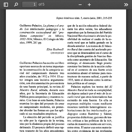
of 5
Toggle
Find
Zoom
Zoom
Too
Sidebar
Out
In
Sixnos 
históricos 
núm. 
enero-iunio, 
2001,215-235 
5, 
y 
Lapluma 
el ara- 
Guillermo 
Palacios, 
que 
de 
la  acción 
educativa 
federal 
du- 
do. 
Los 
intelectuales pedagogos 
la 
y 
rante  los 
afios 
veinte,  los 
educadores 
construcción  sociocultural 
del 
'pro- 
esperaban 
que 
la formación del Partido 
blema 
cawpesino" 
en 
México, 
Nacional  Revolucionario abriera 
la po- 
Mé- 
1932-1934, 
México, 
El 
Colegio de 
sibilidad 
de 
realizar  el 
sueiio 
de 
la 
es- 
26 
xico, 
1999, 
pp. 
1 
cuela 
rural 
que 
se 
había 
gestado 
en 
la 
El 
Maes- 
década 
anterior. 
Los 
textos de 
Elsie 
Rockwell 
Rural 
tro 
dan 
cuenta 
del 
acelerado 
pro- 
ceso 
que 
se 
desencadenó 
en el 
curso 
de 
CINVESTAV 
la  disciplinada gestión 
de 
Narciso 
Bas- 
sols 
como secretario 
de 
Educación.  Sin 
Guillermo 
Palacios 
haescrito 
un 
libro 
embargo, 
el 
desencanto 
llegó 
pronto: 
oportuno acerca 
de 
un 
tema 
importan- 
constatar 
los 
limites 
de 
la acción 
cultu- 
te: 
la construcción 
de 
la categoría 
so- 
ral 
en  el 
contexto 
de 
una 
fuerte crisis 
cial 
del 
campesinado 
durante  tres 
económica 
abonó 
el 
terreno 
para  rees- 
años 
cruciales, 
de 
1932 a 
1934. 
El 
au- 
tructurar 
de 
manera radical, 
a partir 
de 
tor 
integra 
un8 
incisiva 
argumenta- 
1935, 
tanto 
el discurso 
como 
la estruc- 
ción, con documentación 
proveniknte 
tura política en 
el campo. 
El 
de 
una 
fuente 
principal, 
la 
revista 
El 
Palacios 
explora 
los 
textos  del 
Maestro  Rural, 
editada, 
durante  esos 
Maestro 
Rural 
en toda su complejidad, 
mito 
de 
la es- 
aiios, 
por 
la 
Secretaría 
de 
Educación 
sin dejarse seducir por el 
Pública para 
campesinos y 
maestros 
ru- 
cuela 
rural 
que 
otros 
historiadores 
han 
rales. Con base 
en 
esta 
fuente, Palacios 
extraído 
de 
esta 
fuente. 
En 
ella 
se 
examina  los 
ejes 
del proyecto 
de 
crear 
expresan  múltiples 
voces 
mediante 
un 
campesinado 
moderno,  sin  preten- 
recursos  también 
heterogéneos: 
ex- 
der 
abordar 
las 
formas 
en que 
fue 
apli- 
intelectuales pe- 
hortaciones 
de 
los 
cado 
ni 
sus 
resultados 
empíricos. 
dagogos 
como 
Ramírez 
y 
Saenz; 
La 
elección 
del  periodo  se justifica 
propuestas didácticas; 
guiones 
de 
tea- 
no 
sólo 
por 
la 
vigencia 
de 
la 
revista, 
tro; 
criticas 
a  las 
políticas 
de 
la 
SEP, 
sino 
por 
la dinámica 
propia del proceso 
cartas 
de 
maestros rurales 
en 
servicio, 
delineado. 
El 
proyecto 
definió 
una 
rup 
entre 
otras. 
El 
autor 
usa 
estos 
materia- 
tura  respecto 
de 
los 
años 
precedentes; 
les 
como 
evidencia 
de 
las profundas 