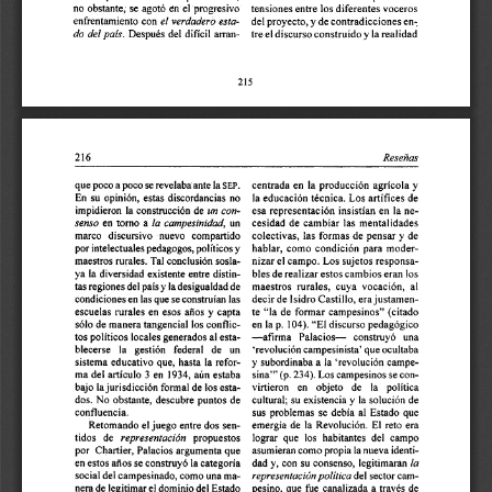
en 
no obstante,  se 
agotó 
el 
progresivo 
tensiones entre los diferentes voceros 
el 
verdadero 
esta- 
enfrentamiento con 
del proyecto, y 
de 
contradicciones 
en: 
do 
del 
país. 
Despues 
del dificil 
arran- 
tre el 
discurso 
construido 
y la realidad 
Reseñar 
216 
que 
poco a poco se revelaba ante 
la 
centrada en 
la 
producción 
agrícola 
y 
SEP. 
En 
su  opinión, 
estas 
discordancias  no 
la  educación técnica. Los 
artífices 
de 
un 
con- 
impidieron 
la  construcción 
de 
esa representación 
insistían 
en 
la 
ne- 
senso 
la 
campesrnzdad, 
en 
tomo 
a 
un 
cesidad 
de 
cambiar 
las 
mentalidades 
marco 
discursivo 
nuevo  compartido 
colectivas, las 
formas 
de 
pensar 
y  de 
por intelectuales pedagogos, políticos y 
hablar, 
como 
condición  para 
moder- 
maestros rurales. Tal conclusión sosla- 
nizar 
el campo. 
Los 
sujetos 
responsa- 
ya 
la 
diversidad  existente 
entre 
distin- 
bles 
de 
realizar 
estos 
cambios eran los 
tas regiones 
del 
país 
y la desigualdad 
de 
maestros  rurales,  cuya 
vocación, 
al 
decir 
de 
Isidro Castillo, era justamen- 
condiciones en las 
se construían las 
que 
escuelas  rurales 
en esos 
años 
y  capta 
te 
"la 
de 
formar 
campesinos" 
(citado 
sólo 
de 
manera 
tangencia1 
los 
conflic- 
en 
la  p. 
104). 
"El 
discurso pedagógico 
tos 
políticos 
locales 
generados 
al esta- 
-afirma 
Palacios- 
construyó 
una 
blecerse 
la 
gestión 
federal 
de 
un 
'revolución  campesinista' 
que 
ocultaba 
sistema educativo 
que,  hasta 
la 
refor- 
subordinaba  a 
la 
'revolución  campe- 
y 
ma del artículo 
3 en  1934, 
aún 
estaba 
sina"' 
(p. 
234). 
Los 
campesinos 
se 
con- 
bajo 
la 
jurisdicción 
formal 
de 
los 
esta- 
virtieron   en 
objeto 
de 
la 
política 
dos. 
No 
obstante,  descubre puntos 
de 
cultural;  su 
existencia 
y  la  solución 
de 
confluencia. 
sus 
problemas 
se 
debía  al  Estado 
que 
Retornando  el 
juego 
entre 
dos 
sen- 
emergía 
de 
la 
Revolución. 
El 
reto 
era 
representación 
tidos 
de 
propuestos 
lograr  que  los  habitantes  del 
campo 
por 
Chartier,  Palacios argumenta 
que 
asumieran 
como 
propia 
la nueva identi- 
la 
en 
estos 
años 
se 
construyó 
la categoría 
dad 
y, 
con su consenso,  legitimaran 
social del campesinado, como 
una 
ma- 
representaciónpolítica 
del 
sector 
cam- 
nera 
de 
legitimar el dominio del Estado 
pesino, 
que 
fue 
canalizada  a 
través de 