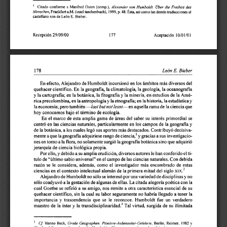
Citado 
conforme 
(comp.), 
1 
a 
Manfred 
Osten 
Alexander 
Humboldt 
Uber 
die 
Freiheit 
des 
von 
a.M. 
(insel 
como las 
demas 
traducciones 
al 
48. 
Frankfurt 
así 
p. 
1999; 
Ésta, 
taschenbuch), 
Menschen, 
castellano 
son 
León 
Bieber. 
E. 
de 
Recepcibn 
29109100 
177 
Aceptacibn 
1010llOl 
E. 
León 
Bieber 
En 
efecto, 
Alejandro 
de 
Humboldt incursionó 
en 
los 
ámbitos más diversos del 
quehacer cientifico. 
En 
la geografía, 
la 
climatologí~ 
la geología, la oceanografía 
y la 
cartografia; 
en 
la botánica, 
la fitografía 
y la 
minería, 
en 
estudios 
de 
la Amé- 
rica 
precolombina, 
en 
la antropología y 
la etnografía; 
en 
la historia, 
la estadística y 
la economía; 
pero también 
-1ast 
but 
not 
lemt-en 
aquella rama 
de 
la ciencia 
que 
hoy 
conocemos 
bajo el termino 
de 
ecologia. 
En 
el 
marco 
de 
esta amplia gama 
de áreas 
del 
saber su  interés primordial 
se 
centró 
en 
las 
ciencias 
naturales, particularmente en los 
campos 
de 
la geografía 
y 
a 
los 
cuales 
legó 
sus 
aportes más destacados. 
Contribuyó 
decisiva- 
de 
la botánica, 
mente a 
que 
la geografía adquiriese rango 
de 
ciencia,' 
y gracias 
a sus 
investigacio- 
nes en 
torno 
a la flora, no solamente surgió 
la geografía botánica 
sino 
que 
adquirió 
jerarquía 
de 
ciencia biológica propia. 
Por ello, y 
debido 
a su 
amplia erudición, diversos 
autores 
le han 
conferido 
el tí- 
tulo 
de 
"último 
sabio 
universal" en 
el campo 
de 
las 
ciencias 
naturales. Con debida 
razón 
se 
le 
considera,  además, 
como 
el 
investigador 
más  encumbrado de estas 
ciencias 
en 
el contexto 
intelectual alemán 
de 
la primera mitad del 
siglo 
XIX.' 
Alejandro 
de 
Humboldt 
no 
sólo 
se 
interesó 
por 
una variedad 
de disciplinas 
y no 
sólo coadyuvó 
a la  gestación 
de 
algunas 
de ellas. 
La citada alegoría poética 
con 
la 
cual 
Goethe 
se refirió a su amigo, nos remite a otra característica esencial 
de 
su 
quehacer científico, sin 
la cual su 
labor 
seguramente 
no 
habría  llegado a tener 
la 
importancia  y  trascendencia 
que 
se 
le 
reconoce.  Humboldt 
fue 
un 
verdadero 
maestro 
de 
la  inter y 
la 
han~disci~linaridad.~ 
Tal virtud, 
surgida 
de 
su 
ilimitada 
Cf 
Hanno 
Beck, 
Berlin, 
Reimer,  1982 
y 
Grade 
Geographen. 
Pioniere-Air6enseirer-Gelehrle. 
Charles 
MingueS 