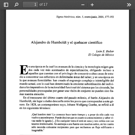
of 17
Toggle
Find
Zoom
Zoom
Too
Sidebar
Out
In
núm. 
enero-junio, 
200 
177- 
193 
Signos históricos, 
1, 
5, 
y 
Alejandro de 
Humboldt 
el quehacer científico 
Leen 
E. 
Bieber 
El 
México 
Colegio 
de 
E 
n una época 
en 
la cual los 
avances 
de 
la ciencia 
y 
la tecnología 
exigen 
gra- 
dos  cada 
vez 
más 
acentuados 
de 
especialización, 
obligando 
incluso  a 
aquellos 
que 
cuentan con 
el 
privilegio 
de concurrir 
a altas casas 
de 
estu- 
dio 
a concentrar 
sus esfuerzos 
en 
delimitadas áreas 
del 
saber; 
y 
en 
una 
época 
en 
la que avances 
formidables 
han 
creado 
el 
engranaje complejo 
e ininteligible 
del 
mundo 
actual, 
con 
lo cual 
han 
determinado 
la creciente subordinación 
del indivi- 
duo 
a los 
imperativos 
de 
la racionalidad funcional del 
sistema que 
los 
circunda, 
las 
personalidades preocupadas  por 
ganar 
una 
visión 
de 
conjunto no 
pueden 
sino 
Ila- 
mar nuestra atención. 
En 
el 
transcurso 
del último 
cuarto 
del pasado  milenio, 
el 
barón 
Alejandro 
de 
Humboldt, 
sin 
lugar a 
dudas 
descuella entre 
los pocos 
que corresponden 
a este 
gé- 
1828, 
nero. 
En 
un 
contemporáneo 
suyo, Johann 
Wolfgang 
Goethe, 
se 
refirió 
a 
él 
en los 
siguientes términos: 
;Que 
hombre 
este! 
Lo 
conozco 
hace 
tanto tiempo 
a pesar 
de 
ello 
cada 
vez 
y 
vuelve 
a 
asombrarme. 
Puede 
decirse 
que 
en 
cuanto 
a conocimientos 
saber 
vi- 
y 
vaz nadie 
lo  iguala 
En 
cualquier 
tema 
está 
en 
casa 
nos 
colma 
con 
sus 
y 
el 
[...] 
tesoros intelectuales. 
Se 
asemeja 
a una 
fuente 
con 
muchos caiios, 
en 
los 
cuales 
s61o 
necesita 
colocarse recipientes 
para 
que 
recibamos 
un 
flujo edificante 
e 
inagotable.' 