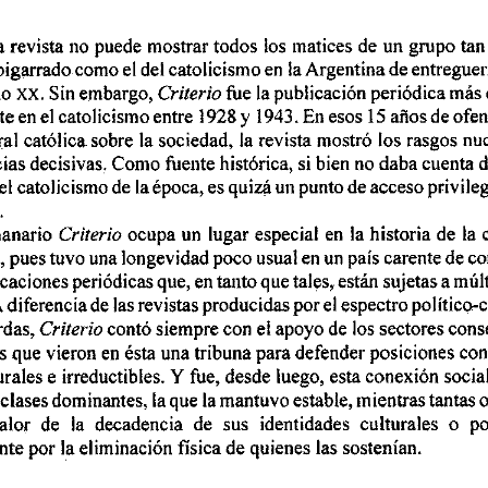
 
a 
revista no 
puede  mostrar 
todos 
los 
matices 
de 
un 
gmpo 
tan
bigarrado 
como 
el del 
catolicismo 
en 
la Argentina 
de 
entreguer
XX. 
lo 
Sin 
embargo, 
fue 
la publicación periódica 
mas 
Criterio 
nteen 
el catolicismo entre 1928 
y 
1943. 
En 
esos 
aiiosde 
ofen
15 
al 
católica 
sobre 
la sociedad, 
la revista  mostró 
los 
rasgos 
nuc
cias 
decisivas. 
Como fuente 
histórica, 
si bien 
no 
daba 
cuenta 
d
el 
catolicismo 
de 
la época, 
es 
quizá 
un 
punto 
de 
acceso 
privile
. 
anario 
ocupa 
un 
lugar especial 
en 
la historia 
de 
la 
Criterio 
, 
pues tuvo 
una 
longevidad 
poco 
usual 
en 
un 
país 
carente 
de 
co
caciones 
periódicas que, en 
tanto 
que 
tales, están 
sujetas 
a múlt
 diferencia 
de 
las revistas 
producidas 
por el 
espectro 
político-c
rdas, 
contó 
siempre 
con 
el apoyo 
de 
los 
sectores 
cons
Criterio 
s 
que 
vieron 
en 
ésta 
una 
tribuna para defender posiciones con
Y 
urales 
e  irreductibles. 
fue, 
desde 
luego, 
esta conexión socia
 
clases 
dominantes, 
la que 
la mantuvo 
estable, 
mientras tantas o
alor 
de 
la 
decadencia 
de 
sus 
identidades 
culturales 
o  po
nte 
por 
la eliminación 
física 
de 
quienes las 
sostenían. 