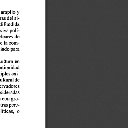
 
amplio 
y 
ras 
del si- 
difundida 
siva 
polí- 
leares 
de 
e 
la com- 
giado 
para 
cultura 
en 
ntinuidad 
iples 
exi- 
ultural 
de 
ewadores 
sideradas 
l con 
gru- 
tras 
pere- 
líticas,  o 