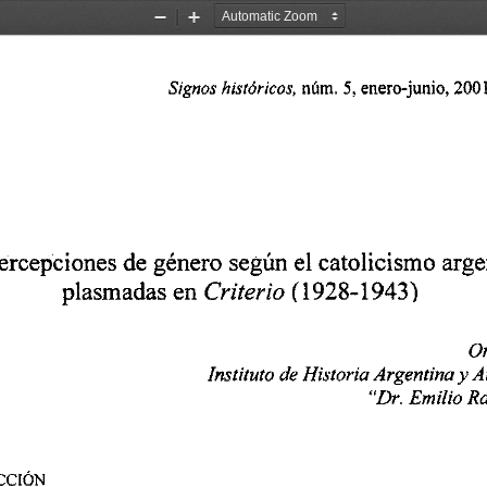
Zoom
Zoom
Out
In
núm. 
enero-junio, 
200 
Signos 
históricos, 
5, 
ercepciones 
de género 
según 
el catolicismo 
arge
plasmadas 
en 
(1 
943) 
928-1 
Criterio 
O
y 
Instituto de 
Historia Argentina 
A
'#Dr. 
Emilio 
Ra