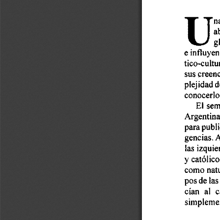
u
n
a
g
e influye
tico-cultur
sus creen
plejidad d
conocerlo
El 
sem
Argentina
para 
publi
gencias. 
A
¡as 
izquie
y católico
como 
nat
pos de 
las
cían  al 
c
simpleme