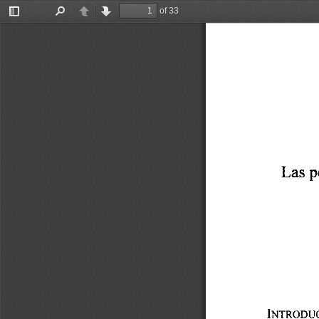
of 33
Toggle
Find
Previous
Next
Sidebar
Las 
p