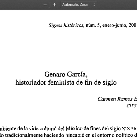
Zoom
Zoom
Out
In
núm. 
enero-junio! 
200
5, 
Signos 
históricos, 
Genaro 
García, 
historiador feminista 
de 
de 
siglo 
fin 
Carmen 
Ramos E
CIES
 
mbiente 
de 
lavida 
cultural del México 
de 
fines 
del 
siglo 
se
xlX 
do 
tradicionalmente haciendo 
hincapié 
en el entorno 
político 
d