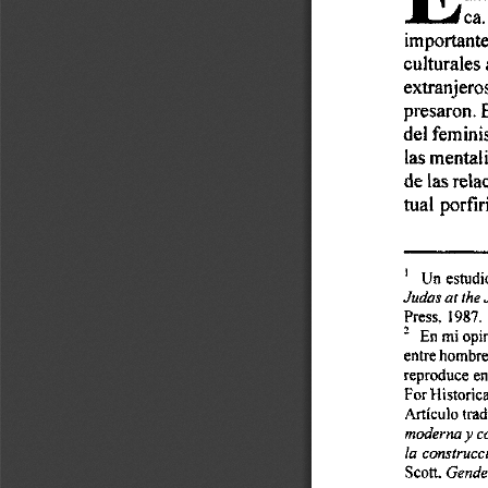
ca.
importante
culturales 
extranjero
presaron. 
del 
femini
las 
mental
de 
las 
rela
tual 
porfi
' 
estudi
Un 
Judos 
or 
the 
Press, 
1987. 
opi
En 
mi 
entre 
hombre
reproduce 
en 
For 
Historica
Articulo 
tra
y 
moderna 
c
la  construcc
Scon. 
Gende