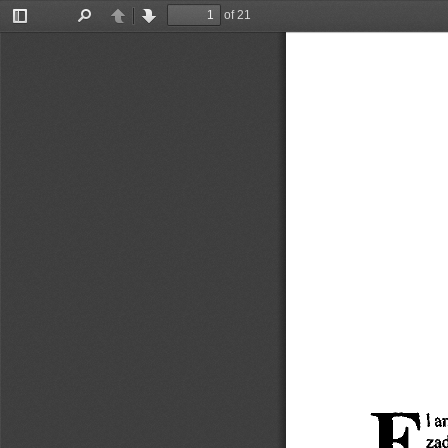
of 21
Toggle
Find
Previous
Next
Sidebar
E
I 
a
za