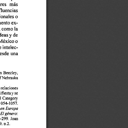
res 
más 
fluencias 
ionales 
o 
ento 
ex- 
 
como 
la 
deas 
y 
de 
México 
o 
e 
inteiec- 
esde 
una 
m 
Beezley, 
Nebraska 
f 
relaciones 
 
ifiesta 
se 
y 
l 
Category 
1054-1057. 
 
en 
Europa 
El 
gdnero: 
-299. 
Joan 
9. 
0.2. 