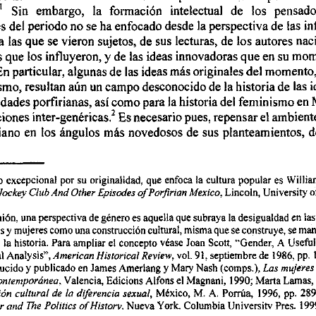
'   Sin  embargo, 
la 
formación 
intelectual 
de 
los 
pensado
s del 
periodo 
no 
se 
ha 
enfocado desde la 
perspectiva 
de 
in
las 
a  las 
que se 
vieron sujetos, 
de sus 
lecturas, 
de 
los 
autores 
nac
s 
que 
los 
influyeron, 
y 
de 
las 
ideas innovadoras 
que 
en 
su 
mom
En 
particular, 
algunas 
de 
ideas 
más 
originales 
del 
momento,
las 
un 
smo, resultan aún 
campo 
desconocido 
de 
la historia 
de 
las 
i
idades 
porfirianas, 
así 
como 
para 
la historia 
del 
feminismo en 
ciones 
inter-genéricas.2 
Es 
necesario 
pues, 
repensar 
el 
ambient
nano 
en 
los ángulos 
más 
novedosos 
de sus 
planteamientos, 
d
o  excepcional 
originalidad, 
que  enfoca 
cultura 
popular 
es 
Willia
la 
por 
su 
Lincoln, 
Univenity 
Jockey Club 
And 
Other 
Episodes 
of 
Porfian 
Mexico, 
o
nión, 
perspectiva 
de 
generoes 
aquella 
que 
subraya 
desigualdad 
en 
una 
la 
las
s 
mujeres 
como una 
construcción 
cultural, 
misma 
que 
se construye, se man
y 
la  historia. 
Para  ampliar el  concepto 
vease 
ScoR 
"Gender, 
Useful
Joan 
A 
l 
Analysis", 
vol. 
91; 
septiembre 
1986. 
pp. 
American Historical 
Review, 
de 
ducido 
publicado 
en 
James Amerlang 
Mary 
Nash 
(comps.), 
y 
y 
Las 
mujeres
Valencia, Edicions Alfons 
el 
Magnani, 
1990; 
Marta  Lamas, 
ontemporóneo. 
Mexico, 
M. 
Porrúa, 
1996, 
pp. 
289
ión 
culrural 
de  lo diferencia sexual, 
A. 
Nueva 
York. 
Columbia 
Univenitv 
Pres. 
199
r 
ond 
ihe 
Politics 
ofHisrorv. 