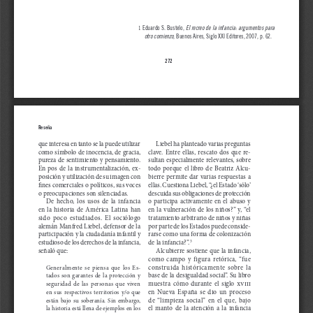
 Eduardo S. Bustelo, 
El recreo de la infancia: argumentos para 
1
otro comienzo
, Buenos Aires, Siglo XXI Editores, 2007, p. 62. 
272
Reseña
que interesa en tanto se la puede utilizar 
Liebel ha planteado varias preguntas 
como símbolo de inocencia, de gracia, 
clave.  Entre  ellas,  rescato  dos  que  re
-
pureza de sentimiento y pensamiento. 
sultan especialmente relevantes, sobre 
En  pos  de  la  instrumentalización,  ex
-
todo  porque  el  libro  de  Beatriz  Alcu
-
posición y utilización de su imagen con 
bierre  permite  dar  varias  respuestas  a  
fines comerciales o políticos, sus voces 
ellas. Cuestiona Liebel, “¿el Estado ‘sólo’ 
o preocupaciones son silenciadas.
descuida sus obligaciones de protección 
De  hecho,  los  usos  de  la  infancia  
o  participa  activamente  en  el  abuso  y  
en  la  historia  de  América  Latina  han  
en  la  vulneración  de  los  niños?”  y,  “el  
sido  poco  estudiados.  El  sociólogo  
tratamiento arbitrario de niños y niñas 
alemán Manfred Liebel, defensor de la 
por parte de los Estados puede conside
-
participación y la ciudadanía infantil y 
rarse como una forma de colonización 
estudioso de los derechos de la infancia, 
de la infancia?”.
3
señaló que:
Alcubierre sostiene que la infancia, 
como  campo  y  figura  retórica,  “fue  
construida  históricamente  sobre  la  
Generalmente  se  piensa  que  los  Es
-
base de la desigualdad social”. Su libro 
tados  son  garantes  de  la  protección  y  
muestra  cómo  durante  el  siglo  
xviii
seguridad  de  las  personas  que  viven  
en  Nueva  España  se  dio  un  proceso  
en  sus  respectivos  territorios  y/o  que  
de  “limpieza  social”  en  el  que,  bajo  
están  bajo  su  soberanía.  Sin  embargo,  
el  manto  de  la  atención  a  la  infancia  
la historia está llena de ejemplos en los 