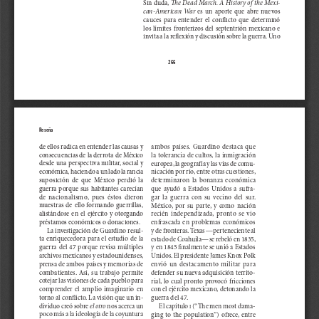
Sin duda, 
Th
  e Dead March. A 
History of 
the Mexi-
can-American  War
  es  un  aporte  que  abre  nuevos  
cauces  para  entender  el  confl
 icto  que  determinó 
los límites fronterizos del septentrión mexicano e 
invita a la refl
  exión y discusión sobre la guerra. Uno 
266
Reseña
de ellos radica en entender las causas y 
ambos  países.  Guardino  destaca  que  
consecuencias de la derrota de México 
la tolerancia de cultos, la inmigración 
desde una perspectiva militar, social y 
europea, la geografía y las vías de comu-
económica, haciendo a un lado la rancia 
nicación por río, entre otras cuestiones, 
suposición  de  que  México  perdió  la  
determinaron  la  bonanza  económica  
guerra porque sus habitantes carecían 
que  ayudó  a  Estados  Unidos  a  sufra-
de  nacionalismo,  pues  éstos  dieron  
gar  la  guerra  con  su  vecino  del  sur.  
muestras  de  ello  formando  guerrillas,  
México,  por  su  parte,  y  como  nación  
alistándose  en  el  ejército  y  otorgando  
recién  independizada,  pronto  se  vio  
préstamos económicos o donaciones.
enfrascada  en  problemas  económicos  
La investigación de Guardino resul-
y de fronteras. Texas —perteneciente al 
ta enriquecedora para el estudio de la 
estado de Coahuila— se rebeló en 1835, 
guerra  del  47  porque  revisa  múltiples  
y en 1845 fi
 nalmente se unió a Estados 
archivos mexicanos y estadounidenses, 
Unidos. El presidente James Knox Polk 
prensa de ambos países y memorias de 
envió  un  destacamento  militar  para  
combatientes.  Así,  su  trabajo  permite  
defender su nueva adquisición territo-
cotejar las visiones de cada pueblo para 
rial, lo cual pronto provocó fricciones 
comprender  el  amplio  imaginario  en  
con el ejército mexicano, detonando la 
torno al confl
 icto. La visión que un in-
guerra del 47.  
dividuo creó sobre 
el otro
 nos acerca un 
 (“The men most dama-
El capítulo 
I
poco más a la ideología de la coyuntura 
ging  to  the  population”)  ofrece,  entre  