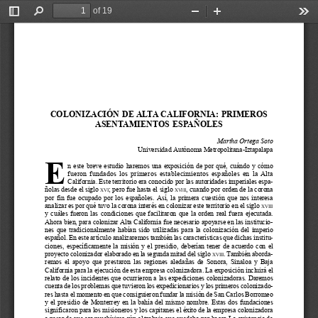
of 19
Toggle
Find
Zoom
Zoom
Too
Sidebar
Out
In
COLONIZACIÓN DE ALTA CALIFORNIA: PRIMEROS
ASENTAMIENTOS  ESPAÑOLES
Martha Ortega Soto
Universidad Autónoma Metropolitana-Iztapalapa
E
n  este  breve  estudio  haremos  una  exposición  de  por  qué,  cuándo  y  cómo
fueron  fundados  los  primeros  establecimientos  españoles  en  la  Alta
California. Este territorio era conocido por las autoridades imperiales espa-
ñolas desde el siglo 
; pero fue hasta el siglo 
, cuando por orden de la corona
XVI
XVIII
por  fin  fue  ocupado  por  los  españoles.  Así,  la  primera  cuestión  que  nos  interesa
analizar es por qué tuvo la corona interés en colonizar este territorio en el siglo 
XVIII
y  cuáles  fueron  las  condiciones  que  facilitaron  que  la  orden  real  fuera  ejecutada.
Ahora bien, para colonizar Alta California fue necesario apoyarse en las institucio-
nes  que  tradicionalmente  habían  sido  utilizadas  para  la  colonización  del  imperio
español. En este artículo analizaremos también las características que dichas institu-
ciones,  específicamente  la  misión  y  el  presidio,  deberían  tener  de  acuerdo  con  el
proyecto colonizador elaborado en la segunda mitad del siglo 
. También aborda-
XVIII
remos  el  apoyo  que  prestaron  las  regiones  aledañas  de  Sonora,  Sinaloa  y  Baja
California para la ejecución de esta empresa colonizadora. La exposición incluirá el
relato de los incidentes que ocurrieron a las expediciones colonizadoras. Daremos
cuenta de los problemas que tuvieron los expedicionarios y los primeros colonizado-
res hasta el momento en que consiguieron fundar la misión de San Carlos Borromeo
y  el  presidio  de  Monterrey  en  la  bahía  del  mismo  nombre.  Estas  dos  fundaciones
significaron para los misioneros y los capitanes el éxito de la empresa colonizadora
a pesar de que era muchísimo aún el trabajo que quedaba por hacer. La existencia de