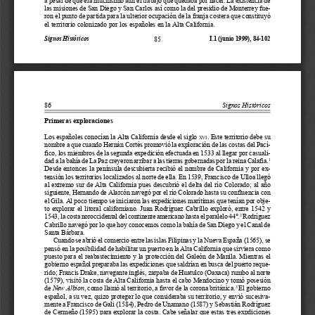
las misiones de San Diego y San Carlos así como la del presidio de Monterrey fue-
ron el punto de partida para la ulterior ocupación de la franja costera que constituyó
el territorio colonizado por los españoles en la Alta California.
85
Signos Históricos
I.1 (junio 1999), 84-102
86
Signos Históricos
Primeras exploraciones
Los españoles conocían la Alta California desde el siglo 
. Este territorio debe su
XVI
nombre a que cuando Hernán Cortés promovió la exploración de las costas del Pací-
fico, los miembros de la segunda expedición efectuada en 1533 al llegar por casuali-
dad a la bahía de La Paz creyeron arribar a las tierras gobernadas por la reina Calafia.
1
Desde entonces la península descubierta recibió el nombre de California y por ex-
tensión los territorios localizados al norte de ella. En 1539, Francisco de Ulloa llegó
al extremo sur de Alta California pues descubrió el delta del río Colorado; al año
siguiente, Hernando de Alarcón navegó por el río Colorado hasta su confluencia con
el Gila. Al poco tiempo se iniciaron las expediciones marítimas que tenían por obje-
to  explorar  el  litoral  californiano.  Juan  Rodríguez  Cabrillo  exploró,  entre  1542  y
1543, la costa noroccidental del continente americano hasta el paralelo 44°.
 Rodríguez
2
Cabrillo navegó por lo que hoy conocemos como la bahía de San Diego y el Canal de
Santa Bárbara.
Cuando se abrió el comercio entre las islas Filipinas y la Nueva España (1565), se
pensó en la posibilidad de habilitar un puerto en la Alta California que sirviera como
puesto para el reabastecimiento y la protección del Galeón de Manila. Mientras el
gobierno español preparaba las expediciones que saldrían en busca del puerto reque-
rido; Francis Drake, navegante inglés, zarpaba de Huatulco (Oaxaca) rumbo al norte
(1579), visitó la costa de Alta California hasta el cabo Mendocino y tomó posesión
de 
New Albion
, como llamó al territorio, a favor de la corona británica.
 El gobierno
3
español, a su vez, quizo proteger lo que consideraba su territorio, y envió sucesiva-
mente a Francisco de Gali (1584), Pedro de Unamano (1587) y Sebastián Rodríguez
de Cermeño (1595) para explorar la costa. Cabe señalar que estas tres expdiciones