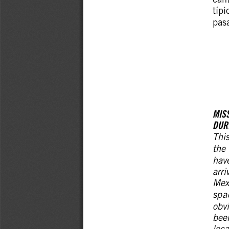
cant
típi
pasa
MISS
DUR
This
the 
have
arri
Mexi
spac
obvi
bee