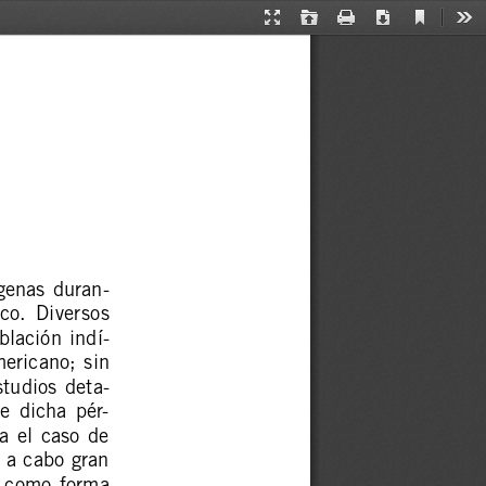
Current
Presentation
Open
Print
Download
Too
View
Mode
RAMÓN GOYAS MEJÍA
ígenas  duran-
sco.  Diversos
blación  indí-
americano;  sin
studios  deta-
e  dicha  pér-
  el  caso  de
 a cabo gran