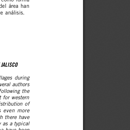
a  como  forma
del  área  han
e  análisis.
 JALISCO
llages  during
veral authors
following  the
t  for  western
stribution  of
is  even  more
gh there have
 as a typical