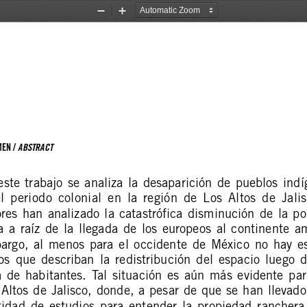
Zoom
Zoom
Out
In
ABSTRACT
EN / 
este  trabajo  se  analiza  la  desaparición  de  pueblos  ind
el  periodo  colonial  en  la  región  de  Los  Altos  de  Jali
res  han  analizado  la  catastrófica  disminución  de  la  po
  a  raíz  de  la  llegada  de  los  europeos  al  continente  
rgo,  al  menos  para  el  occidente  de  México  no  hay  e
os  que  describan  la  redistribución  del  espacio  luego  d
  de  habitantes.  Tal  situación  es  aún  más  evidente  para
 Altos de Jalisco, donde, a pesar de que se han llevado