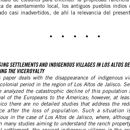
idad  de  estudios  para  entender  la  propiedad  rancher
ca  de  asentamiento  local,  los  antiguos  pueblos  indios  
do  casi  inadvertidos,  de  ahí  la  relevancia  del  present
•     •     •     •     •
ING SETTLEMENTS AND INDIGENOUS VILLAGES IN LOS ALTOS DE
ING THE VICEROYALTY
  paper  deals  with  the  disappearance  of  indigenous  vi
colonial period in the region of Los Altos de Jalisco. Se
  analyzed  the  catastrophic  decline  of  this  population  
val  of  the  Europeans  to  the  Americas;  however,  at  leas
co  there  are  no  detailed  studies  that  address  the  redi
e  after  the  loss  of  population.  Such  a  situation  
ous in the case of Los Altos de Jalisco, where, althou
n many studies aiming to understand the ranch property