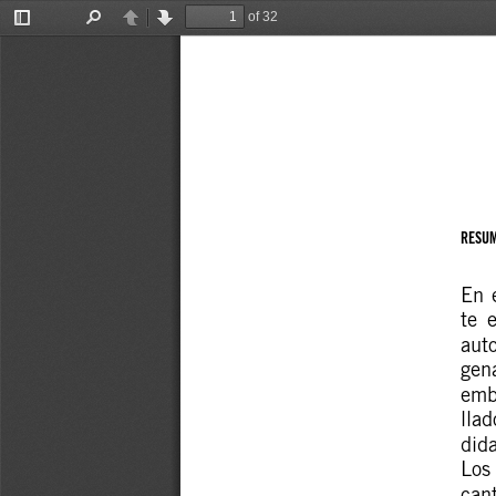
of 32
Toggle
Find
Previous
Next
Sidebar
RESUM
En  
te  
auto
gena
emba
llad
dida
Los