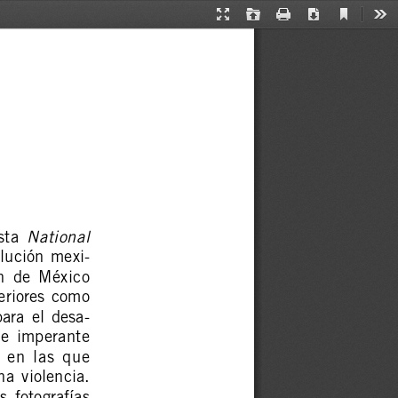
Current
Presentation
Open
Print
Download
Too
View
Mode
LAURA  MUÑOZ
National
sta  
olución  mexi-
n  de  México
teriores  como
para  el  desa-
nte  imperante
 en  las  que
ha  violencia.