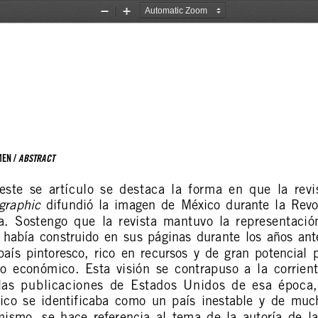
Zoom
Zoom
Out
In
ABSTRACT
EN / 
este  se  artículo  se  destaca  la  forma  en  que  la  revi
graphic
  difundió  la  imagen  de  México  durante  la  Rev
.  Sostengo  que  la  revista  mantuvo  la  representació
 había  construido  en  sus  páginas  durante  los  años  an
país  pintoresco,  rico  en  recursos  y  de  gran  potencial  
lo  económico.  Esta  visión  se  contrapuso  a  la  corrie
las  publicaciones  de  Estados  Unidos  de  esa  época, 
co  se  identificaba  como  un  país  inestable  y  de  muc