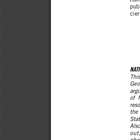
Asim
publ
cier
NAT
This
Geog
argu
of  
res
the 
Stat
Also
out,