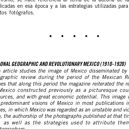
ismo,  se  hace  referencia  al  tema  de  la  autoría  de  la
icadas  en  esa  época  y  a  las  estrategias  utilizadas  para 
tos  fotógrafos.
•     •     •     •     •
IONAL GEOGRAPHIC AND REVOLUTIONARY MEXICO (1910-1920)
  article  studies  the  image  of  Mexico  disseminated  by 
raphic  review  during  the  period  of  the  Mexican  Re
es that along this period the magazine reiterated the r
Mexico  constructed  previously  as  a  picturesque  count
ources, and with great economic potential. This image 
 predominant  visions  of  Mexico  in  most  publications  i
es, in which Mexico was regarded as an unstable and vio
, the authorship of the photographs published at that ti
  as  well  as  the  strategies  used  to  attribute  the