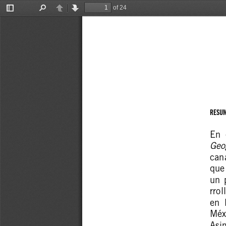
of 24
Toggle
Find
Previous
Next
Sidebar
RESUM
En  
Geo
cana
que 
un  
rrol
en  
Méxi