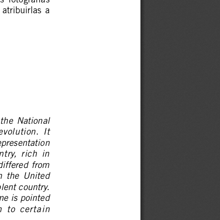
s  fotografías
 atribuirlas  a
 the  National
volution.  It
epresentation
ry,  rich  in
differed from
n  the  United
lent country.
me is pointed
m  to  certain