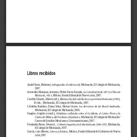
165
Libros recibidos
Ayala Flores, Hubonor, 
Salvaguardar el orden social
, Michoacán, El Colegio de Michoacán,
2007.
Benavides Hinojosa, Artemio y Pedro Torres Estrada,  
La Constitución de  1857 y el Noreste
Mexicano
,  vol. v, México, Fondo Editorial de Nuevo León, 2007.
Carrillo Cázares, Alberto (ed.), 
Manuscritos del concilio tercero provincial mexicano (1585)
,
             II vols.,  Michoacán, El Colegio de Michoacán, 2007.
Córdoba  Ramírez,  Diana  Irina,  
Manuel  Payno.  Los  derroteros  de  un  liberal  moderado,
Michoacán, El Colegio de Michoacán, 2006.
Faugère,  Brigitte  (coord.),  
Dinámicas  culturales  entre  el  Occidente,  el  Centro-Norte  y  la
Cuenca de México, del Preclásico al Epiclásico, 
Michoacán, El Colegio de Michoacán/
Centro de Estudios Mexicanos y Centroamericanos, 2007.
Fernández Reyes, Álvaro A.,  
Crimen y suspenso en el cine mexicano 1946-1955,
 Michoacán,
El Colegio de Michoacán, 2007.
García, Luis Alberto, 
Guerra y frontera
, México,
Fondo Editorial del Gobierno de Nuevo
León, 2007.