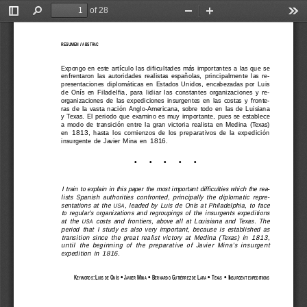
of 28
Toggle
Find
Zoom
Zoom
Too
Sidebar
Out
In
RESUMEN / ABSTRAC
JUAN RAMÓN DE ANDRÉS MARTÍN
Expongo  en  este  artículo  las  dificultades  más  importantes  a  las  que  se
enfrentaron  las  autoridades  realistas  españolas,  principalmente  las  re-
presentaciones  diplomáticas  en  Estados  Unidos,  encabezadas  por  Luis
de  Onís  en  Filadelfia,  para  lidiar  las  constantes  organizaciones  y  re-
organizaciones  de  las  expediciones  insurgentes  en  las  costas  y  fronte-
ras  de  la  vasta  nación  Anglo-Americana,  sobre  todo  en  las  de  Luisiana
y  Texas.  El  periodo  que  examino  es  muy  importante,  pues  se  establece
a  modo  de  transición  entre  la  gran  victoria  realista  en  Medina  (Texas)
en  1813,  hasta  los  comienzos  de  los  preparativos  de  la  expedición
insurgente  de  Javier  Mina  en  1816.
•     •     •     •     •
I train to explain in this paper the most important difficulties which the rea-
lists  Spanish  authorities  confronted,  principally  the  diplomatic  repre-
sentations  at  the  
,  leaded  by  Luis  de  Onís  at  Philadelphia,  to  face
USA
to regular’s organizations and regroupings of the insurgents expeditions
at  the  
  costs  and  frontiers,  above  all  at  Louisiana  and  Texas.  The
USA
period  that  I  study  es  also  very  important,  because  is  established  as
transition  since  the  great  realist  victory  at  Medina  (Texas)  in  1813,
until  the  beginning  of  the  preparative  of  Javier  Mina’s  insurgent
expedition  in  1816.
K
: L
 O
 • J
 M
 • B
 G
 L
 • T
 • I
EYWORDS
UIS
DE
NÍS
AVIER
INA
ERNARDO
UTIÉRREZ
DE
ARA
EXAS
NSURGENT
EXPEDITIONS