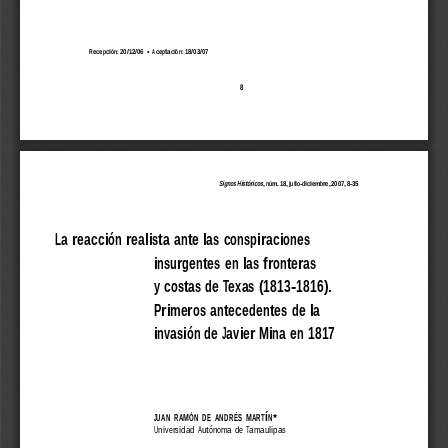
Recepción: 20/12/06  •  Aceptación: 18/03/07
8
Signos Históricos
La reacción realista ante las conspiraciones...
, núm. 18, julio-diciembre, 2007, 8-35
La reacción realista ante las conspiraciones
insurgentes en las fronteras
y costas de Texas (1813-1816).
Primeros antecedentes de la
invasión de Javier Mina en 1817
JUAN  RAMÓN  DE  ANDRÉS  MARTÍN*
Universidad  Autónoma  de  Tamaulipas