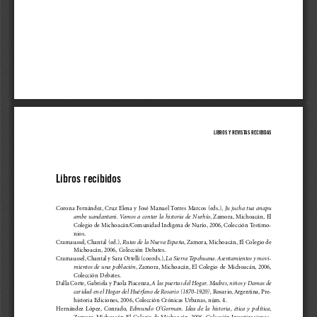
237
LIBROS Y REVISTAS RECIBIDAS
Libros  recibidos
Corona Fernández, Cruz Elena y José Manuel Torres Marcos (eds.), 
Ju jucha tua anapu
ambe  uandantani.  Vamos  a  contar  la  historia  de  Nurhío
,  Zamora,  Michoacán,  El
Colegio de Michoacán/Comunidad Indíg
ena de Nurío, 2006, Colección Testimo-
nios.
Cramaussel, C
hantal (ed.), 
Rutas de la Nueva España
, Zamora, Michoacán, El Colegio de
Michoacán, 2006, Colección Debates.
Cramaussel, Chantal y Sara Ortelli (coords.), 
La Sierra Tepehuana. Asentamientos y movi-
mientos  de  una  población
,  Zamora,  Michoacán,  El  Colegio  de  Michoacán,  2006,
Colección  Debates.
Dalla Corte, Gabriela y Paola Piacenza, 
A las puertas del Hogar. Madres, niños y Damas de
caridad en el Hogar del Huérfano de Rosario (1870-1920),
 Rosario, Argentina, Pre-
historia Ediciones, 2006, Colección Crónicas Urbanas, núm. 4.
Hernández  López,  Conrado
,  Edmundo  O‘Gorman.  Idea  de  la  historia,  ética  y  política
,