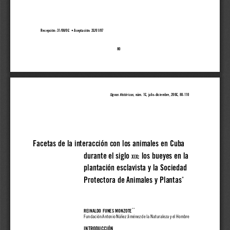
Recepción: 31/08/06  • Aceptación: 26/01/07
80
Signos Históricos
, núm. 16, julio-diciembre, 2006, 80-110
Facetas de la interacción con los animales...
Facetas de la interacción con los animales en Cuba
durante el siglo 
: los bueyes en la
XIX
plantación esclavista y la Sociedad
*
Protectora de Animales y Plantas
**
REINALDO FUNES MONZOTE
Fundación Antonio Núñez Jiménez de la Naturaleza y el Hombre
INTRODUCCIÓN