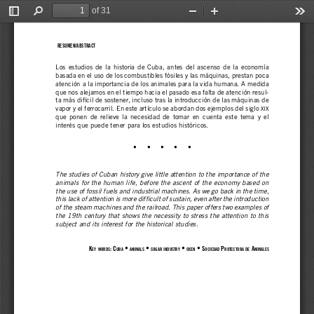
of 31
Toggle
Find
Zoom
Zoom
Too
Sidebar
Out
In
RESUMEN/ABSTRACT
REINALDO FUNES MONZOTE
Los  estudios  de  la  historia  de  Cuba,  antes  del  ascenso  de  la  economía
basada en el uso de los combustibles fósiles y las máquinas, prestan poca
atención a la importancia de los animales para la vida humana. A medida
que nos alejamos en el tiempo hacia el pasado esa falta de atención resul-
ta más difícil de sostener, incluso tras la introducción de las máquinas de
vapor y el ferrocarril. En este artículo se abordan dos ejemplos del siglo 
XIX
que  ponen  de  relieve  la  necesidad  de  tomar  en  cuenta  este  tema  y  el
interés que puede tener para los estudios históricos.
•     •     •     •     •
The studies of Cuban history give little attention to the importance of the
animals for the human life, before the ascent of the economy based on
the use of 
fossil fuels and industrial machines. As we go back in the time,
this lack of attention is more difficult of sustain, even after the introduction
of the steam machines and the railroad. This paper offers two examples of
the 19th century that shows the necessity to stress the attention to this
subject and its interest for the historical studies.
K
: C
 • 
 • 
 • 
 • S
 P
 A
EY
WORDS
UBA
ANIMALS
SUGAR
INDUSTRY
OXEN
OCIEDAD
ROTECTORA
DE
NIMALES