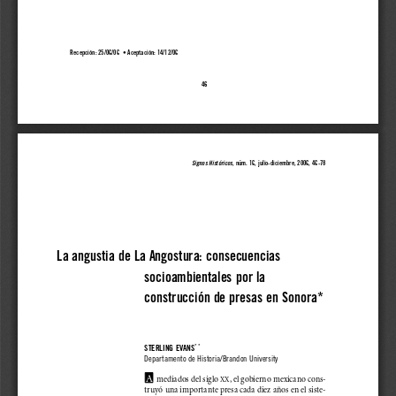
Recepción: 25/06/06  • Aceptación: 14/12/06
46
Signos Históricos
, núm. 16, julio-diciembre, 2006, 46-78
La angustia de La Angostura...
La angustia de La Angostura: consecuencias
socioambientales por la
construcción de presas en Sonora*
**
STERLING EVANS
Departamento de Historia/Brandon University
A
mediados del siglo 
, el gobierno mexicano cons-
XX
truyó una importante presa cada diez años en el siste-