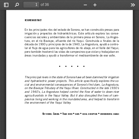
of 36
Toggle
Find
Zoom
Zoom
Too
Sidebar
Out
In
RESUMEN/ABSTRACT
STERLING  EVANS
En los principales ríos del estado de Sonora, se han construido presas para
irrigación y proyectos de hidroeléctricas. Este artículo explora las conse-
cuencias sociales y ambientales de la primera presa en Sonora, La Angos-
tura, en el río Bavispe, afluente del río Yaqui. Construida a finales de la
década de 1930 y principios de la de 1940, La Angostura, ayudó a contro-
lar el flujo de agua para los agricultores de río abajo, en el Valle del Yaqui;
pero también trastornó las vidas de campesinos que vivían y trabajaban en
áreas inundadas y ayudó a transformar el medioambiente de ese valle.
•     •     •     •     •
The principal rivers in the state of Sonora have all been dammed for irrigation
and hydroelectric power projects. This article specifically explores the so-
cial and environmental consequences of Sonora’s first dam, La Angostura,
on the Bavispe Tributary of the Yaqui River. Constructed in the late 1930 ́s
and 1940 ́s, La Angostura helped control the flow of water to down-river
agriculturalists in the Yaqui Valley. But it also disrupted the lives of cam-
pesinos living and working in the inundated area, and helped to transform
the environment of the Yaqui Valley.
K
: S
 • Y
 • 
 • 
 • 
EY
WORDS
ONORA
AQUI
RIVER
DAMS
SOCIAL
DISRUPTION
ENVIRONMENTAL
CHANGE