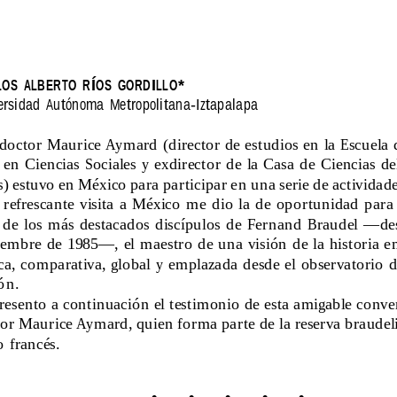
OS  ALBERTO  RÍOS  GORDILLO*
ersidad  Autónoma  Metropolitana-Iztapalapa
  doctor  Maurice  Aymard  (director  de  estudios  en  la  Escuela  
 en  Ciencias  Sociales  y  exdirector  de  la  Casa  de  Ciencias  
s) estuvo en México para participar en una serie de actividad
 refrescante  visita  a  México  me  dio  la  de  oportunidad  para  
 de  los  más  destacados  discípulos  de  Fernand  Braudel  —d
embre  de  1985—,  el  maestro  de  una  visión  de  la  historia
ca,  comparativa,  global  y  emplazada  desde  el  observatorio  de
ón.
resento a continuación el testimonio de esta amigable conve
or Maurice Aymard, quien forma parte de la reserva braudeli
  francés.