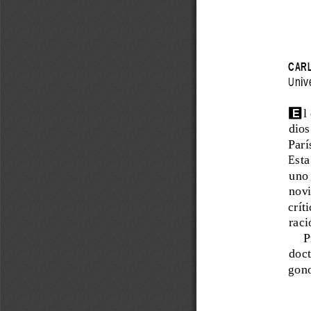
CARL
Univ
E
l
dios 
Parí
Esta 
uno 
novi
críti
raci
P
doct
gono