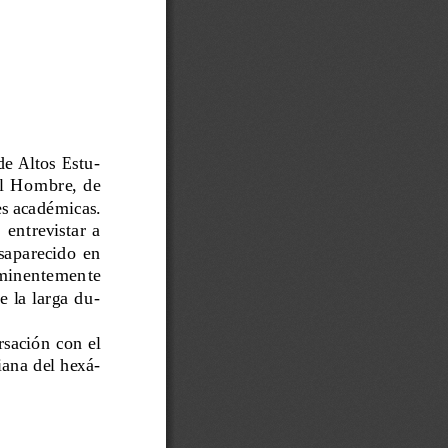
de  Altos  Estu-
del  Hombre,  de
es académicas.
  entrevistar  a
esaparecido  en
  eminentemente
  la  larga  du-
rsación con el
ana del hexá-