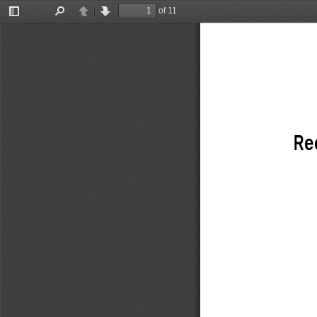
of 11
Toggle
Find
Previous
Next
Sidebar
Re