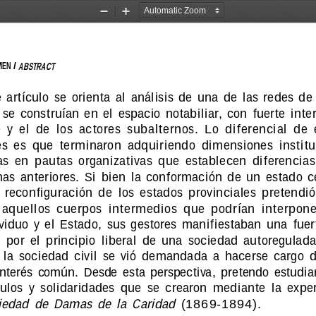
Zoom
Zoom
Out
In
ABSTRACT
EN / 
  artículo  se  orienta  al  análisis  de  una  de  las  redes  de
 se  construían  en  el  espacio  notabiliar,  con  fuerte  int
  y  el  de  los  actores  subalternos.  Lo  diferencial  de  
s  es  que  terminaron  adquiriendo  dimensiones  institu
s  en  pautas  organizativas  que  establecen  diferencias
as  anteriores.  Si  bien  la  conformación  de  un  estado  ce
a  reconfiguración  de  los  estados  provinciales  pretendió
 aquellos  cuerpos  intermedios  que  podrían  interponer
viduo  y  el  Estado,  sus  gestores  manifiestaban  una  fue
  por  el  principio  liberal  de  una  sociedad  autoregulada.
 la  sociedad  civil  se  vió  demandada  a  hacerse  cargo 
interés  común.  Desde  esta  perspectiva,  pretendo  estudiar
ulos  y  solidaridades  que  se  crearon  mediante  la  exper
edad  de  Damas  de  la  Caridad
  (1869-1894).