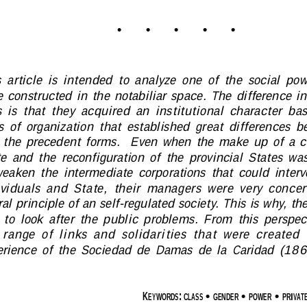
•     •     •     •     •
  article  is  intended  to  analyze  one  of  the  social  pow
 constructed in the notabiliar space. The difference in
  is  that  they  acquired  an  institutional  character  b
s  of  organization  that  established  great  differences 
 the  precedent  forms.    Even  when  the  make  up  of  a  c
e  and  the  reconfiguration  of  the  provincial  States  wa
weaken  the  intermediate  corporations  that  could  inte
viduals  and  State,  their  managers  were  very  concer
ral principle of an self-regulated society. This is why, the
 to  look  after  the  public  problems.  From  this  perspect
 range  of  links  and  solidarities  that  were  created 
rience  of  the  Sociedad  de  Damas  de  la  Caridad  (1
K
: 
 • 
 • 
 • 
EYWORDS
CLASS
GENDER
POWER
PRIVAT