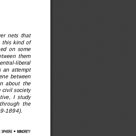
er  nets  that
 this kind of
ased  on  some
 between  them
entral-liberal
s  an  attempt
rvene  between
n  about  the
 civil society
ive,  I  study
 through  the
869-1894).
 • 
E
SPHERE
MINORITY