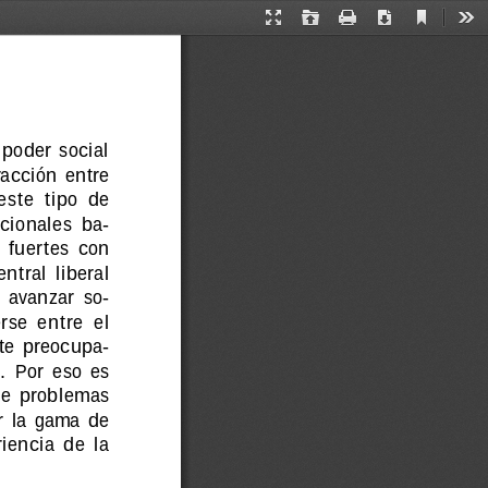
Current
Presentation
Open
Print
Download
Too
View
Mode
MARTA  BONAUDO
  poder  social
eracción  entre
este  tipo  de
cionales  ba-
  fuertes  con
ntral  liberal
  avanzar  so-
se  entre  el
rte  preocupa-
  Por  eso  es
 de  problemas
  la  gama  de
iencia  de  la