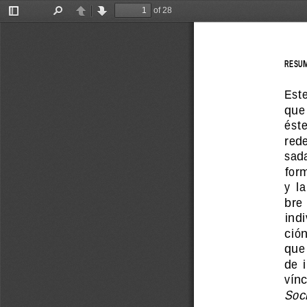
of 28
Toggle
Find
Previous
Next
Sidebar
RESUM
Este
que 
éste
rede
sada
form
y  l
bre 
indi
ción
que 
de  
vínc
Soci