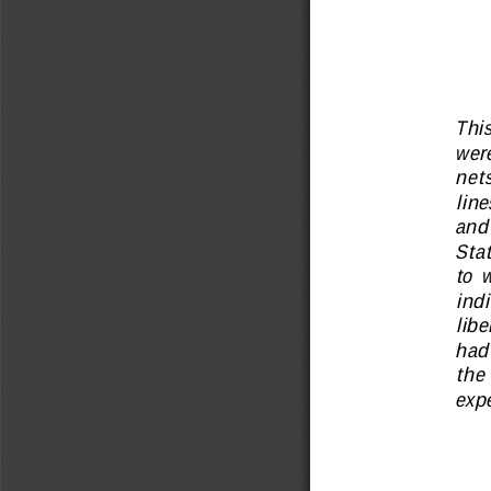
This
were
nets
line
and 
Stat
to  
indi
libe
had 
the 
expe