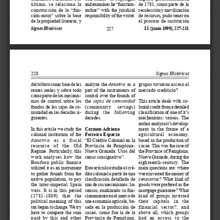
último,  se  relaciona  la
and examines he “function-
de 1781, como parte de la
construcción  de  la  “fun-
author”  with  the  juridical
recolección y movilización
ción-autor”  sobre  la  base
responsibility of the writer.
de recursos, pudo tener en
de la propiedad literaria, y
el  proceso  de  sustitución
227
Signos Históricos
I.1 (junio 1999), 227-231
228
Signos Históricos
del tributo como base de las
analyze  the  
donativo
  as  a
grupos tuvieron acceso al
rentas  reales  y  sobre  todo
part  of  the  instruments  of
mercado crediticio?
como parte de los mecanis-
control over the founds of
mos  de  control  sobre  los
the 
cajas  de  comunidad
This article deals with co-
fondos de las cajas de co-
(community     savings)
lonial credit from a detailed
munidad en las décadas si-
during   the   following
classification of one of it’s
guientes.
decades.
mechanisms:  census.  The
author analyze it’s develop-
In this article we study the
Carmen Adriana
ment  in  the  frame  of  a
colonial  institution  of  the
Ferreira Esparza
agricultural    economy,
donativo
   as   a   fiscal
“El Crédito Colonial en la
based in the production of
resource   of   the   Old
Provincia  de  Pamplona-
cocoa. This was the case of
Regime.  Particularly,  this
Nueva  Granada:  Usos  del
the Province of Pamplona,
work  analyses  how  the
censo consignativo”.
Nueva Granada, during the
Bourbon  public  finance
eighteenth-century.  The
utilized it as an instrument
Este artículo estudia el cré-
main questions are: where
to  gather  founds  from  the
dito colonial a partir de una
were invested the money of
native  population,  to  pay
clasificación  detallada  de
censuarios
?  What  kind  of
the  inter-imperial  Spain
uno de sus mecanismos: los
goods were prefered as the
wars.  It  is  in  this  period
censos, analizando su fun-
mortgage guarantee? What
(1781-1809)   that   the
cionamiento en el marco de
kind  of  groups  invested
political  meaning  of  this
una economía agrícola, ba-
their   capitals   in   the
tax began to change. We try
sada  en  la  producción  de
financial  sector?,  and
here  to  compare  the  sum
cacao,  como  fue  la  de  la
above  all,  which  groups
paid  by  this  and  other
Provincia  de  Pamplona,
had  an  access  to  the