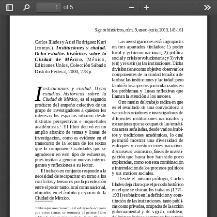
of 5
Toggle
Find
Zoom
Zoom
Too
Sidebar
Out
In
Signos históricos
, núm. 9, enero-junio, 2003, 145-161
Carlos Illades y Ariel Rodríguez Kuri
Las investigaciones están agrupadas
en  tres  apartados  titulados:  1)  poder
(comps.), 
Instituciones  y  ciudad.
local  y  gobierno  nacional;  2)  política
Ocho  estudios  históricos  sobre  la
social y crisis revolucionaria; y 3) vivir
Ciudad   de   México,
México,
(en) y resistir (a) las instituciones. Dicha
Ediciones Uníos, Colección Sábado
división tiene como objetivo observar los
Distrito Federal, 2000, 278 p.
componentes de la unidad temática de
la obra: las instituciones y la ciudad; pero
I
también los aspectos particularizados en
nstituciones  y  ciudad.  Ocho
los  problemas  y  líneas  reflexivas  que
estudios  históricos  sobre  la
llaman la atención a los autores.
Ciudad  de  México
,  es  el  segundo
Otro mérito del trabajo radica en que
producto  del  empeño  colectivo  de  un
es  el  resultado  de  una  convocatoria  a
grupo  de  investigadores  a  quienes  les
varios historiadores e investigadores de
interesan  los  espacios  urbanos  desde
diferentes  instituciones  nacionales  y
distintas  perspectivas  e  inquietudes
extranjeras que se ocupan de las temáti-
académicas.
 El libro derivó en un
1
cas antes señaladas, desde varios ámbi-
amplio  abanico  de  temas  y  líneas  de
tos  y  tradiciones  académicas,  lo  cual
investigación,  como  es  evidente  en  el
permitió 
mostrar  una  diversidad  de
transcurso  de  la  lectura  de  los  textos
enfoques  y  construcciones  narrativo-
que  lo  componen.  Cualidades  que  se
discursivas; asimismo, líneas de investi-
agradecen  en  este  tipo  de  esfuerzos,
gación  que  hasta  hoy  han  sido  poco
pues invitan a generar nuevas interro-
exploradas, como son esta combinación
gantes y reflexiones a su lector.
e interrelación de los procesos políticos
El trabajo en conjunto responde a la
y sus matices sociales.
necesidad de recapacitar en torno a los
Desde  el  mismo  prólogo,  Carlos
conflictos y tensiones por la jurisdicción
Illades deja claro que el periodo histórico
entre el poder tanto local como nacional,
en el que se ubican los trabajos (1774-
ubicados en el ámbito y espacio de la
1931) es básico en la definición y cons-
Ciudad de México.
titución de las instituciones, tanto públi-
cas como privadas, ocupadas de la acción
Habría que mencionar que el esfuerzo de ocuparse
1 
gubernamental  y  de  vigilar,  moldear,
por  estos  temas  se  remonta  al  primer  libro
delimitar e incluso construir a los actores
publicado bajo el siguiente título: Carlos Illades y