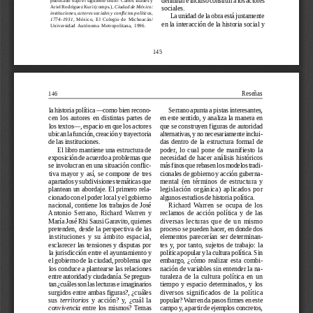
Ariel Rodríguez Kuri (comps.), 
Ciudad de México:
sociales.
instituciones, actores sociales y conflictos políticos,
La unidad de la obra está justamente
1774-1931
,  México,  El  Colegio  de  Michoacán/
en la interacción de la historia social y
Universidad  Autónoma  Metropolitana,  1996.
145
Reseñas
146
la historia política —como bien recono-
Serrano apunta a pistas interesantes,
cen  los  autores  en  distintas  partes  de
en este sentido, y analiza la manera en
los textos—, espacio en que los actores
que se construyen figuras de autoridad
ubican la función, creación y trayectoria
alternativas, y no necesariamente inclui-
de las instituciones.
das  dentro  de  la  estructura  formal  de
El libro mantiene una estructura de
poder,  lo  cual  pone  de  manifiesto  la
exposición de acuerdo a problemas que
necesidad  de  hacer  análisis  históricos
se involucran en una situación conflic-
más finos que rebasen los modelos tradi-
tiva  mayor  y  así,  se  compone  de  tres
cionales de gobierno y acción guberna-
apartados y subdivisiones temáticas que
mental  (en  términos  de  estructura  y
plantean un abordaje. El primero rela-
legislación  orgánica)  aplicados  por
cionado con el poder local y el gobierno
algunos estudios de historia política.
nacional, contiene los trabajos de José
Richard  Warren  se  ocupa  de  los
Antonio  Serrano,  Richard  Warren  y
reclamos  de  acción  política  y  de  las
María José Rhi Sausi Garavito, quienes
diversas  lecturas  que  de  un  mismo
pretenden, desde la perspectiva de las
proceso se pueden hacer, en donde dos
instituciones  y  su  ámbito  espacial,
elementos  parecerían  ser  determinan-
esclarecer las tensiones y disputas por
tes  y,  por  tanto,  sujetos  de  trabajo:  la
la jurisdicción entre el ayuntamiento y
política popular y la cultura política. Sin
el gobierno de la ciudad, problema que
embargo,  ¿cómo  realizar  esta  combi-
los conduce a plantearse las relaciones
nación de variables sin entender la na-
entre autoridad y ciudadanía. Se pregun-
turaleza  de  la  cultura  política  en  un
tan ¿cuáles son las lecturas e imaginarios
tiempo  y  espacio  determinados,  y  los
surgidos entre ambas figuras?, ¿cuáles
diversos  significados  de  la  política
sus 
territorios
  y  acción?  y,  ¿cuál  la
popular? Warren da pasos firmes en este
convivencia
 entre los mismos? Temas
campo y, a partir de ejemplos concretos,