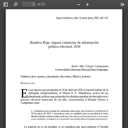
of 22
Toggle
Find
Zoom
Zoom
Too
Sidebar
Out
In
Signos históricos
, núm. 9, enero-junio, 2003, 101-122
Bandera Roja
: órgano comunista de información
político-electoral, 1934
Javier  Mac  Gregor  Campuzano
Universidad Autónoma Metropolitana Iztapalapa
Palabras clave: prensa, comunismo, elecciones, México, historia
P
RESENTACIÓN
E
n un reporte que presentaba el 18 de abril de 1934 el 
Attaché
 militar de la
embajada  estadounidense,  el  Mayor  H.  E.  Marshburn,  acerca  de  las
plataformas políticas que proponían los distintos partidos involucrados en el
proceso  electoral  mexicano  de  ese  año,  caracterizaba  el  Bloque  Obrero  y
Campesino como
[...] compuesto por un grupo de comunistas mexicanos, que tuvieron su convención el
30  de  marzo  de  1934,  y  nominaron  como  su  candidato  para  la  presidencia  al  señor
Hernán Laborde, un ferrocarrilero mexicano. 
Esta oficina no tiene información concerniente
a este candidato, ni tampoco él ni su partido son considerados de ninguna importancia
.
1
Lo  anterior  no  es  de  extrañar,  si  se  considera  que  para  entonces  el  Partido