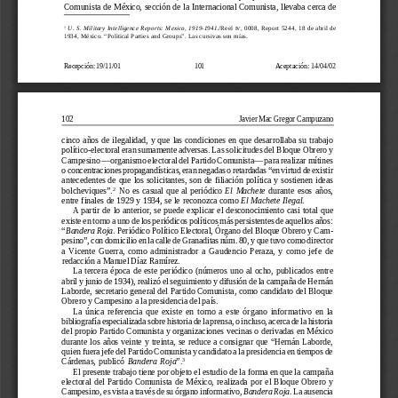
Comunista de México, sección de la Internacional Comunista, llevaba cerca de
U.  S.  Military  Intelligence  Reports:  Mexico,  1919-1941.
/Reel 
,  0008,  Report  5244,  18  de  abril  de
1
IV
1934, México. “Political Parties and Groups”. Las cursivas son mías.
Recepción: 19/11/01
 101
        Aceptación: 14/04/02
102
 Javier 
Mac Gregor 
Campuzano
cinco años de ilegalidad, y que las condiciones en que desarrollaba su trabajo
político-electoral eran sumamente adversas. Las solicitudes del Bloque Obrero y
Campesino —organismo electoral del Partido Comunista— para realizar mítines
o concentraciones propagandísticas, eran negadas o retardadas “en virtud de existir
antecedentes de que los solicitantes, son de filiación política y sostienen ideas
bolcheviques”.
 No es casual que al periódico 
El  Machete
  durante  esos  años,
2
entre finales de 1929 y 1934, se le reconozca como 
El Machete Ilegal
.
A  partir  de  lo  anterior,  se  puede  explicar  el  desconocimiento  casi  total  que
existe en torno a uno de los periódicos políticos más persistentes de aquellos años:
“
Bandera Roja
. Periódico Político Electoral, Órgano del Bloque Obrero y Cam-
pesino”, con domicilio en la calle de Granaditas núm. 80, y que tuvo como director
a  Vicente  Guerra,  como  administrador  a  Gaudencio  Peraza,  y  como  jefe  de
redacción a Manuel Díaz Ramírez.
La  tercera  época  de  este  periódico  (números  uno  al  ocho,  publicados  entre
abril y junio de 1934), realizó el seguimiento y difusión de la campaña de Hernán
Laborde, secretario general del Partido Comunista, como candidato del Bloque
Obrero y Campesino a la presidencia del país.
La  única  referencia  que  existe  en  torno  a  este  órgano  informativo  en  la
bibliografía especializada sobre historia de la prensa, o incluso, acerca de la historia
del propio Partido Comunista y organizaciones vecinas o derivadas en México
durante los años veinte y treinta, se reduce a consignar que “Hernán Laborde,
quien fuera jefe del Partido Comunista y candidato a la presidencia en tiempos de
Cárdenas,  publicó  
Bandera  Roja
”.
3
El presente trabajo tiene por objeto el estudio de la forma en que la campaña
electoral  del  Partido  Comunista  de  México,  realizada  por  el  Bloque  Obrero  y
Campesino, es vista a través de su órgano informativo, 
Bandera Roja
. La ausencia