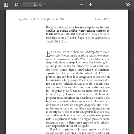
of 7
Toggle
Find
Zoom
Zoom
Too
Sidebar
Out
In
Signos Históricos
, vol. 
xxvii, 
núm. 54, julio-diciembre, 2025
Reseña, e-932, 1-7
Machuca Gallegos, Laura, 
Los subdelegados en Yucatán. 
Ámbitos  de  acción  política  y  aspiraciones  sociales  en  
la intendencia, 1786-1821
, 
Ciudad de México, Centro de 
Investigaciones y Estudios Superiores en Antropología 
Social, 2023, 320 p.
E
n su más reciente obra, 
Los subdelegados en Yuca-
tán. Ámbitos de acción política y aspiraciones socia-
les  en  la  intendencia,  1786-1821,  
Laura  Machuca  se  
desprende  de  una  añeja  interpretación  historiográfi-
ca que prejuiciosamente caracterizó a los subdelega-
dos novohispanos, figura introducida en el virreinato 
a partir de la Ordenanza de Intendentes de 1786. La 
premisa  que  conduce  la  investigación  se  sostiene  en  
testimonios de la época que llevan a que la autora afir-
me que estos “oficiales secundarios de la administra-
ción española” fueron clave en tanto mediadores con 
los  indígenas  y  los  funcionarios  superiores  de  la  in-
tendencia (p.3). Con este punto de partida la autora 
propone una aproximación novedosa al estudio de la 
implementación de subdelegaciones en la Intendencia 
de Yucatán a través de una prosopografía que le per-
mitió caracterizar a los individuos que desempeñaron 
estos cargos. A ello se suma una profunda insistencia 
en considerar el casuismo de la época, intereses perso-
nales y las particularidades de la región yucateca como 
elementos que incidieron en el ejercicio de la jurisdic-
ción depositada en los subdelegados.
El  primer  capítulo  de  la  investigación  se  divide  
en dos grandes secciones. En la primera se ofrece un 