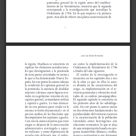
panorama  general  de  la  región  antes  del  estableci-
miento de las Intendencias, mientras que la segunda 
corresponde  a  la  reconfiguración  que  introdujo  la  
Ordenanza de 1786. En lo que respecta a la primera 
parte, más allá de ofrecer una plana caracterización de 
1
José Luis Galván Hernández
la región, Machuca se concentra en 
así  como  la  implementación  de  la  
explicar los elementos jurisdicciona-
Ordenanza de Intendentes de 1786 
les que distinguieron a la península 
a finales del año siguiente.
de otras partes articuladas en torno a 
El  núcleo  de  la  investigación  se  
lo que se ha denominado Nueva Es-
encuentra en los capítulos dos y tres 
paña. En este punto la autora subraya 
de  la  obra  ya  que  en  ellos  la  auto-
la condición de capitanía general en 
ra  abunda  en  las  características  del  
la península, la ausencia de alcaldías 
cargo,  su  implementación  en  el  te-
mayores y destaca cuatro figuras cen-
rritorio peninsular y esboza los resul-
trales en su gobierno: teniente de rey, 
tados  de  su  análisis  prosopográfico.  
capitán general, comandante militar 
El segundo capítulo se concentra en 
y capitán a guerra. Lo más destaca-
los  primeros  años  de  las  subdelega-
do en esta primera parte reside en la 
ción. En este punto la autora insiste 
extensa revisión documental y en el 
en dos elementos fundamentales: las 
preciso análisis de las funciones que 
peculiaridades del territorio yucateco 
desempeñaron los capitanes a guerra. 
y  la  caracterización  de  la  población  
Con esto la autora muestra que estos 
entendida  como  heterogénea  con  
cargos se alejaron de la mera noción 
relaciones constantes, lo que se aleja 
administrativa  restringida  a  aspec-
de una interpretación basada en cate-
tos militares y como depositarios de 
gorías inamovibles (blancos, criollos, 
jurisdicción  delegada  por  el  gober-
mayas y peninsulares) que formaron 