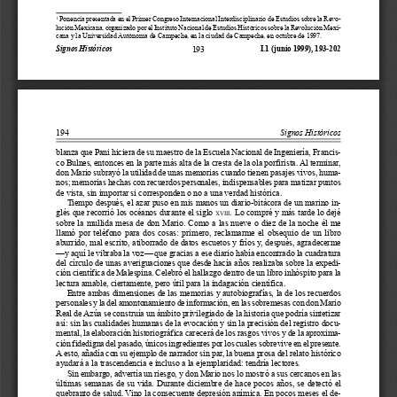
 Ponencia presentada en el Primer Congreso Internacional Interdisciplinario de Estudios sobre la Revo-
1
lución Mexicana, organizado por el Instituto Nacional de Estudios Históricos sobre la Revolución Mexi-
cana y la Universidad Autónoma de Campeche, en la ciudad de Campeche, en octubre de 1997.
193
Signos Históricos
I.1 (junio 1999), 193-202
194
Signos Históricos
blanza que Pani hiciera de su maestro de la Escuela Nacional de Ingeniería, Francis-
co Bulnes, entonces en la parte más alta de la cresta de la ola porfirista. Al terminar,
don Mario subrayó la utilidad de unas memorias cuando tienen pasajes vivos, huma-
nos; memorias hechas con recuerdos personales, indispensables para matizar puntos
de vista, sin importar si corresponden o no a una verdad histórica.
Tiempo después, el azar puso en mis manos un diario-bitácora de un marino in-
glés que recorrió los océanos durante el siglo 
. Lo compré y más tarde lo dejé
XVIII
sobre  la  mullida  mesa  de  don  Mario.  Como  a  las  nueve  o  diez  de  la  noche  él  me
llamó  por  teléfono  para  dos  cosas:  primero,  reclamarme  el  obsequio  de  un  libro
aburrido, mal escrito, atiborrado de datos escuetos y fríos y, después, agradecerme
—y aquí le vibraba la voz— que gracias a ese diario había encontrado la cuadratura
del círculo de unas averiguaciones que desde hacía años realizaba sobre la expedi-
ción científica de Malespina. Celebró el hallazgo dentro de un libro inhóspito para la
lectura amable, ciertamente, pero útil para la indagación científica.
Entre ambas dimensiones de las memorias y autobiografías, la de los recuerdos
personales y la del amontonamiento de información, en las sobremesas con don Mario
Real de Azúa se construía un ámbito privilegiado de la historia que podría sintetizar
así: sin las cualidades humanas de la evocación y sin la precisión del registro docu-
mental, la elaboración historiográfica carecerá de los rasgos vivos y de la aproxima-
ción fidedigna del pasado, únicos ingredientes por los cuales sobrevive en el presente.
A esto, añadía con su ejemplo de narrador sin par, la buena prosa del relato histórico
ayudará a la trascendencia e incluso a la ejemplaridad: tendría lectores.
Sin embargo, advertía un riesgo, y don Mario nos lo mostró a sus cercanos en las
últimas  semanas  de  su  vida.  Durante  diciembre  de  hace  pocos  años,  se  detectó  el
quebranto de salud. Vino la consecuente depresión anímica. En pocos meses el de-