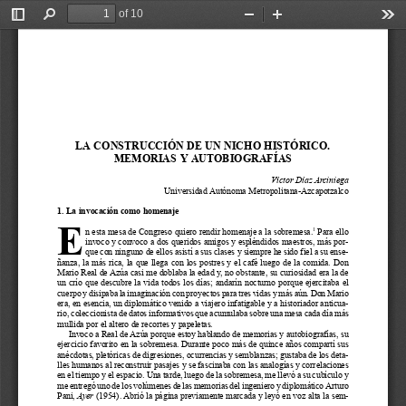
of 10
Toggle
Find
Zoom
Zoom
Too
Sidebar
Out
In
LA CONSTRUCCIÓN DE UN NICHO HISTÓRICO.
MEMORIAS Y AUTOBIOGRAFÍAS
Víctor Díaz Arciniega
Universidad Autónoma Metropolitana-Azcapotzalco
1. La invocación como homenaje
E
n esta mesa de Congreso quiero rendir homenaje a la sobremesa.
 Para ello
1
invoco y convoco a dos queridos amigos y espléndidos maestros, más por-
que con ninguno de ellos asistí a sus clases y siempre he sido fiel a su ense-
ñanza, la más rica, la que llega con los postres y el café luego de la comida. Don
Mario Real de Azúa casi me doblaba la edad y, no obstante, su curiosidad era la de
un crío que descubre la vida todos los días; andarín nocturno porque ejercitaba el
cuerpo y disipaba la imaginación con proyectos para tres vidas y más aún. Don Mario
era, en esencia, un diplomático venido a viajero infatigable y a historiador anticua-
rio, coleccionista de datos informativos que acumulaba sobre una mesa cada día más
mullida por el altero de recortes y papeletas.
Invoco a Real de Azúa porque estoy hablando de memorias y autobiografías, su
ejercicio favorito en la sobremesa. Durante poco más de quince años compartí sus
anécdotas, pletóricas de digresiones, ocurrencias y semblanzas; gustaba de los deta-
lles humanos al reconstruir pasajes y se fascinaba con las analogías y correlaciones
en el tiempo y el espacio. Una tarde, luego de la sobremesa, me llevó a su cubículo y
me entregó uno de los volúmenes de las memorias del ingeniero y diplomático Arturo
Pani, 
Ayer
 (1954). Abrió la página previamente marcada y leyó en voz alta la sem-