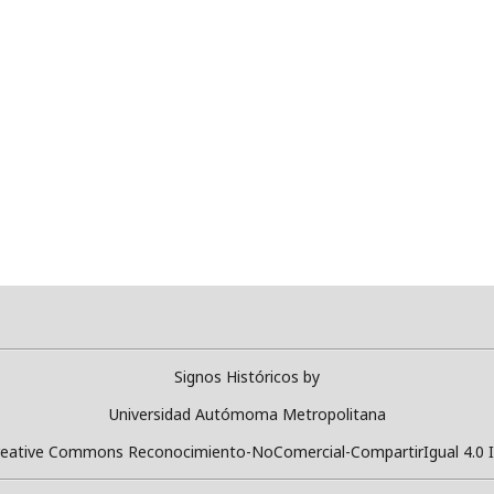
Signos Históricos
by
Universidad Autómoma Metropolitana
 Creative Commons Reconocimiento-NoComercial-CompartirIgual 4.0 In