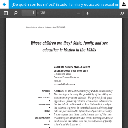
¿De quién son los niños? Estado, familia y educación sexual en México en la década de 1930