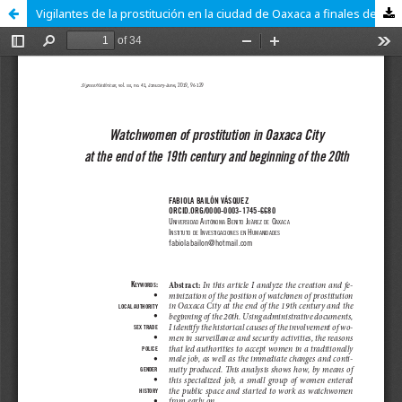
Vigilantes de la prostitución en la ciudad de Oaxaca a finales del siglo XIX y principios del XX